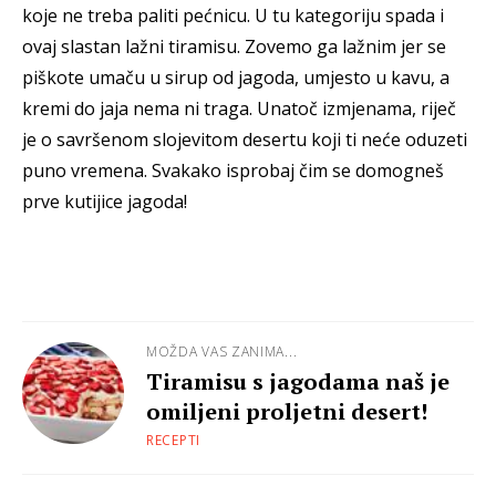
koje ne treba paliti pećnicu. U tu kategoriju spada i
ovaj slastan lažni tiramisu. Zovemo ga lažnim jer se
piškote umaču u sirup od jagoda, umjesto u kavu, a
kremi do jaja nema ni traga. Unatoč izmjenama, riječ
je o savršenom slojevitom desertu koji ti neće oduzeti
puno vremena. Svakako isprobaj čim se domogneš
prve kutijice jagoda!
MOŽDA VAS ZANIMA...
Tiramisu s jagodama naš je
omiljeni proljetni desert!
RECEPTI