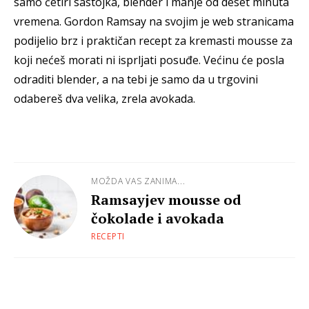
samo četiri sastojka, blender i manje od deset minuta
vremena. Gordon Ramsay na svojim je web stranicama
podijelio brz i praktičan recept za kremasti mousse za
koji nećeš morati ni isprljati posuđe. Većinu će posla
odraditi blender, a na tebi je samo da u trgovini
odabereš dva velika, zrela avokada.
MOŽDA VAS ZANIMA...
Ramsayjev mousse od
čokolade i avokada
RECEPTI