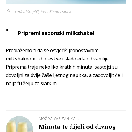
Ledeni štapići,
foto: Shutterstock
Pripremi sezonski milkshake!
Predlažemo ti da se osvježiš jednostavnim
milkshakeom od breskve i sladoleda od vanilije.
Priprema traje nekoliko kratkih minuta, sastojci su
dovoljni za dvije čaše ljetnog napitka, a zadovoljit će i
najjaču želju za slatkim.
MOŽDA VAS ZANIMA...
Minuta te dijeli od divnog