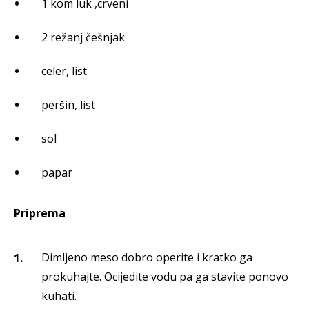
1 kom luk ,crveni
2 režanj češnjak
celer, list
peršin, list
sol
papar
Priprema
Dimljeno meso dobro operite i kratko ga
prokuhajte. Ocijedite vodu pa ga stavite ponovo
kuhati.