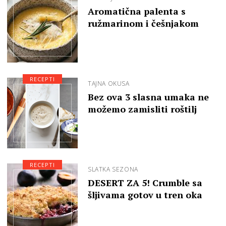
Aromatična palenta s
ružmarinom i češnjakom
RECEPTI
TAJNA OKUSA
Bez ova 3 slasna umaka ne
možemo zamisliti roštilj
RECEPTI
SLATKA SEZONA
DESERT ZA 5! Crumble sa
šljivama gotov u tren oka