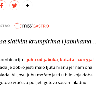
OSTAO
j sa slatkim krumpirima i jabukama...
kombinaciju -
juhu od jabuka
,
batata
i
curryja
!
ada je dobro jesti malo ljutu hranu jer nam ona
lada. Ali, ovu juhu možete jesti u bilo koje doba
 gotovo vruću, a po ljeti gotovo sasvim hladnu. I