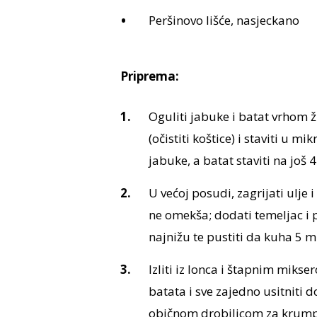
Peršinovo lišće, nasjeckano
Priprema:
Oguliti jabuke i batat vrhom žl
(očistiti koštice) i staviti u 
jabuke, a batat staviti na još
U većoj posudi, zagrijati ulje i
ne omekša; dodati temeljac i 
najnižu te pustiti da kuha 5 m
Izliti iz lonca i štapnim mikse
batata i sve zajedno usitniti 
običnom drobilicom za krumpi