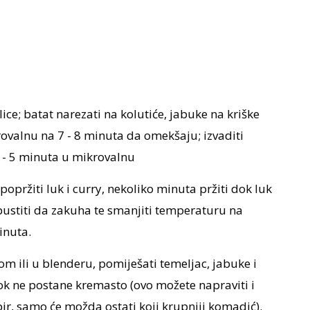
ice; batat narezati na kolutiće, jabuke na kriške
mikrovalnu na 7 - 8 minuta da omekšaju; izvaditi
 4 - 5 minuta u mikrovalnu
 popržiti luk i curry, nekoliko minuta pržiti dok luk
pustiti da zakuha te smanjiti temperaturu na
inuta.
rom ili u blenderu, pomiješati temeljac, jabuke i
dok ne postane kremasto (ovo možete napraviti i
r, samo će možda ostati koji krupniji komadić).