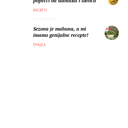
popečci od slanutka i tikvica
RECEPTI
Sezona je mahuna, a mi
imamo genijalne recepte!
ŠPAJZA