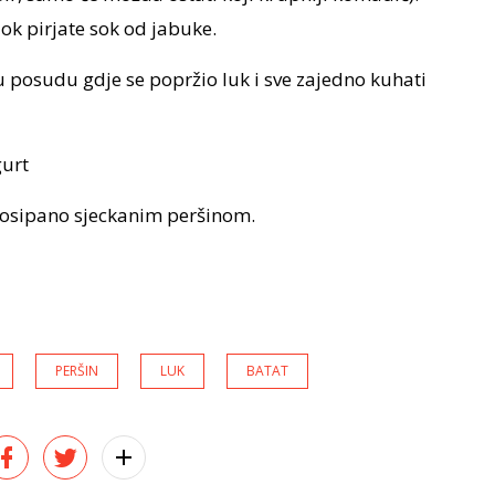
ok pirjate sok od jabuke.
 u posudu gdje se popržio luk i sve zajedno kuhati
gurt
 posipano sjeckanim peršinom.
PERŠIN
LUK
BATAT