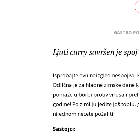
GASTRO P
Ljuti curry savršen je spo
Isprobajte ovu naizgled nespojivu 
Odlična je za hladne zimske dane k
pomaže u borbi protiv virusa i preh
godine! Po zimi ju jedite još toplu,
nijednom nećete požaliti!
Sastojci: