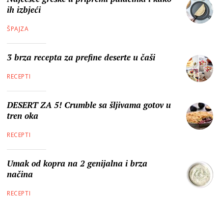
ih izbjeći
ŠPAJZA
3 brza recepta za prefine deserte u čaši
RECEPTI
DESERT ZA 5! Crumble sa šljivama gotov u
tren oka
RECEPTI
Umak od kopra na 2 genijalna i brza
načina
RECEPTI