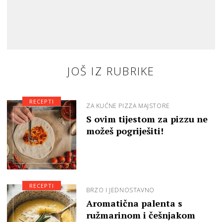
JOŠ IZ RUBRIKE
RECEPTI
ZA KUĆNE PIZZA MAJSTORE
S ovim tijestom za pizzu ne
možeš pogriješiti!
RECEPTI
BRZO I JEDNOSTAVNO
Aromatična palenta s
ružmarinom i češnjakom