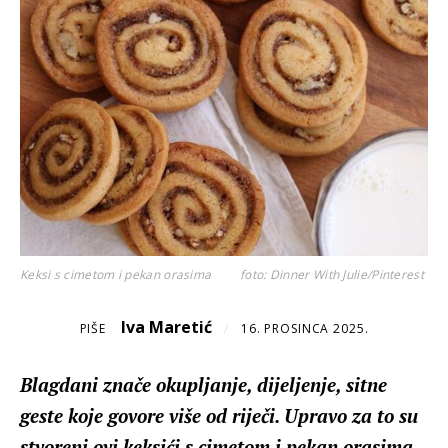
Keksi s cimetom i pekan orasima
foto: Dinner With Julie/Pinterest
Iva Maretić
PIŠE
/
16. PROSINCA 2025.
Blagdani znače okupljanje, dijeljenje, sitne
geste koje govore više od riječi. Upravo za to su
stvoreni ovi keksići s cimetom i pekan orasima