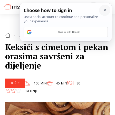
Sign in with Google
BOŽIĆ
RECEPTI
Keksići s cimetom i pekan
orasima savršeni za
dijeljenje
BOŽIĆ
105 MIN
45 MIN
80
SREDNJE