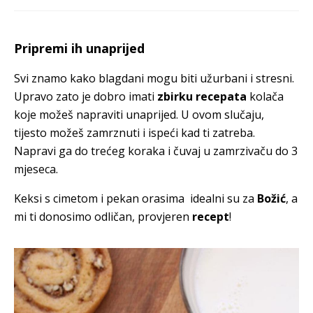
Pripremi ih unaprijed
Svi znamo kako blagdani mogu biti užurbani i stresni.
Upravo zato je dobro imati
zbirku recepata
kolača
koje možeš napraviti unaprijed. U ovom slučaju,
tijesto možeš zamrznuti i ispeći kad ti zatreba.
Napravi ga do trećeg koraka i čuvaj u zamrzivaču do 3
mjeseca.
Keksi s cimetom i pekan orasima idealni su za
Božić
, a
mi ti donosimo odličan, provjeren
recept
!