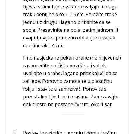
tijesta s cimetom, svako razvaljajte u dugu
traku debljine oko 1-1.5 cm. Položite trake
jednu uz drugu i lagano pritisnite da se
spoje. Presavinite na pola, zatim jednom ili
dvaput uvijte i ponovno oblikujte u valjak
debljine oko 4 cm.
Fino nasjeckane pekan orahe (ne mljevene!)
rasporedite na čistu površinu i valjak
uvaljajte u orahe, lagano pritiskajući da se
zalijepe. Ponovno zamotajte u plastičnu
foliju i stavite u zamrzivač. Ponovite s
preostalim tijestom i orasima. Zamrzavajte
dok tijesto ne postane čvrsto, oko 1 sat.
Postavite rešetke u gornju i donju trećinu