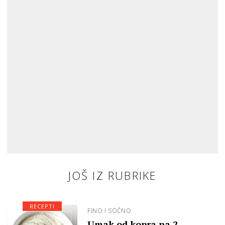
JOŠ IZ RUBRIKE
RECEPTI
FINO I SOČNO
Umak od kopra na 2