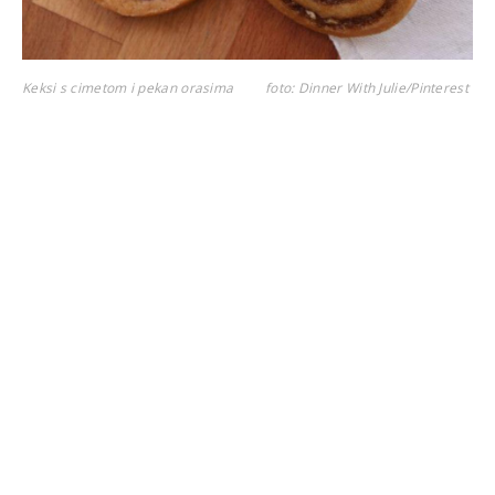
Keksi s cimetom i pekan orasima
foto: Dinner With Julie/Pinterest