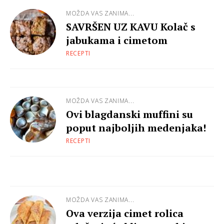
MOŽDA VAS ZANIMA...
SAVRŠEN UZ KAVU Kolač s
jabukama i cimetom
RECEPTI
MOŽDA VAS ZANIMA...
Ovi blagdanski muffini su
poput najboljih medenjaka!
RECEPTI
MOŽDA VAS ZANIMA...
Ova verzija cimet rolica