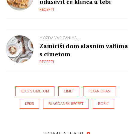
oduševit će klinca u tebi
RECEPTI
MOŽDA VAS ZANIMA...
Zamiriši dom slasnim vaflima
s cimetom
RECEPTI
KEKSI S CIMETOM
CIMET
PEKAN ORASI
KEKSI
BLAGDANSKI RECEPT
BOŽIĆ
KOMENTARI
0