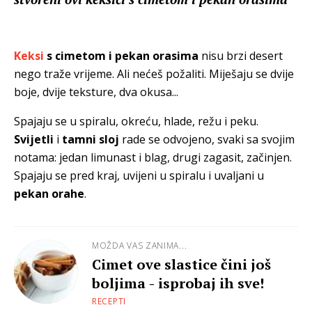
Keksi
s cimetom i pekan orasima
nisu brzi desert
nego traže vrijeme. Ali nećeš požaliti. Miješaju se dvije
boje, dvije teksture, dva okusa...
Spajaju se u spiralu, okreću, hlade, režu i peku.
Svijetli
i
tamni sloj
rade se odvojeno, svaki sa svojim
notama: jedan limunast i blag, drugi zagasit, začinjen.
Spajaju se pred kraj, uvijeni u spiralu i uvaljani u
pekan orahe
.
MOŽDA VAS ZANIMA...
Cimet ove slastice čini još
boljima - isprobaj ih sve!
RECEPTI