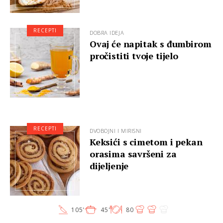
RECEPTI
DOBRA IDEJA
Ovaj će napitak s đumbirom
pročistiti tvoje tijelo
RECEPTI
DVOBOJNI I MIRISNI
Keksići s cimetom i pekan
orasima savršeni za
dijeljenje
105'
45'
80