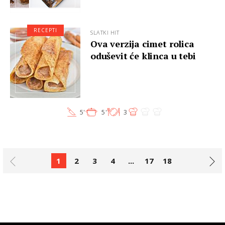
RECEPTI
SLATKI HIT
Ova verzija cimet rolica
oduševit će klinca u tebi
5'
5'
3
1
2
3
4
...
17
18