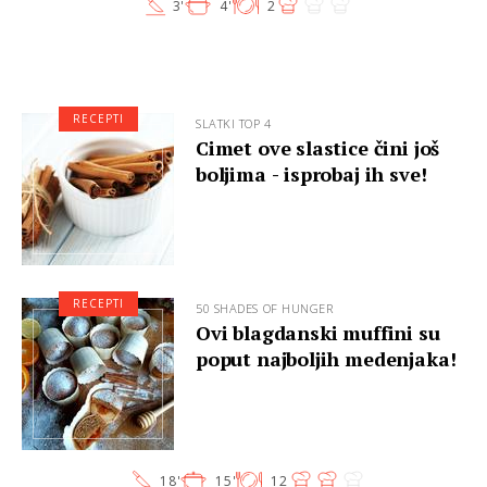
3'
4'
2
RECEPTI
SLATKI TOP 4
Cimet ove slastice čini još
boljima - isprobaj ih sve!
RECEPTI
50 SHADES OF HUNGER
Ovi blagdanski muffini su
poput najboljih medenjaka!
18'
15'
12