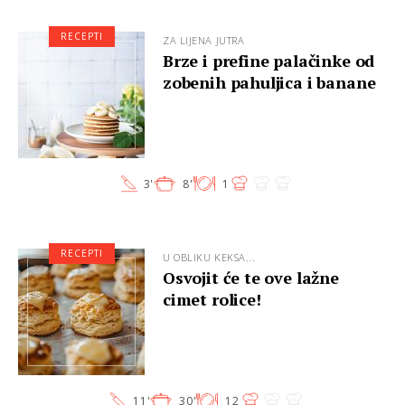
RECEPTI
ZA LIJENA JUTRA
Brze i prefine palačinke od
zobenih pahuljica i banane
3'
8'
1
RECEPTI
U OBLIKU KEKSA...
Osvojit će te ove lažne
cimet rolice!
11'
30'
12