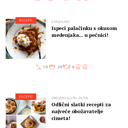
RECEPTI
GENIJALNO!
Ispeci palačinku s okusom
medenjaka... u pećnici!
10'
20'
6
RECEPTI
OMILJENI SLATKI ZAČIN
Odlični slatki recepti za
najveće obožavatelje
cimeta!