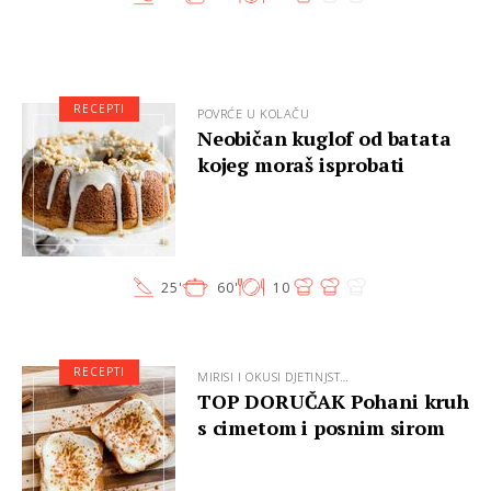
RECEPTI
POVRĆE U KOLAČU
Neobičan kuglof od batata
kojeg moraš isprobati
25'
60'
10
RECEPTI
MIRISI I OKUSI DJETINJST…
TOP DORUČAK Pohani kruh
s cimetom i posnim sirom