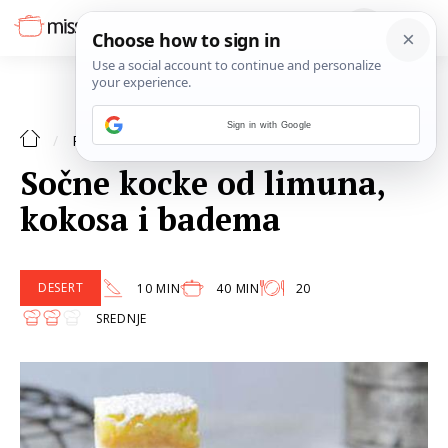
Sign in with Google
DESERT
RECEPTI
Sočne kocke od limuna,
kokosa i badema
DESERT
10 MIN
40 MIN
20
SREDNJE