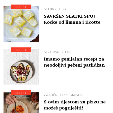
RECEPTI
SLATKO LJETO
SAVRŠEN SLATKI SPOJ
Kocke od limuna i ricotte
RECEPTI
SEZONSKI IZBOR
Imamo genijalan recept za
neodoljivi pečeni patlidžan
RECEPTI
ZA KUĆNE PIZZA MAJSTORE
S ovim tijestom za pizzu ne
možeš pogriješiti!