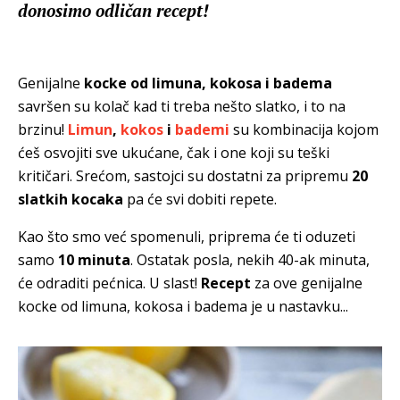
donosimo odličan recept!
Genijalne
kocke od limuna, kokosa i badema
savršen su kolač kad ti treba nešto slatko, i to na
brzinu!
Limun
,
kokos
i
bademi
su kombinacija kojom
ćeš osvojiti sve ukućane, čak i one koji su teški
kritičari. Srećom, sastojci su dostatni za pripremu
20
slatkih kocaka
pa će svi dobiti repete.
Kao što smo već spomenuli, priprema će ti oduzeti
samo
10 minuta
. Ostatak posla, nekih 40-ak minuta,
će odraditi pećnica. U slast!
Recept
za ove genijalne
kocke od limuna, kokosa i badema je u nastavku...