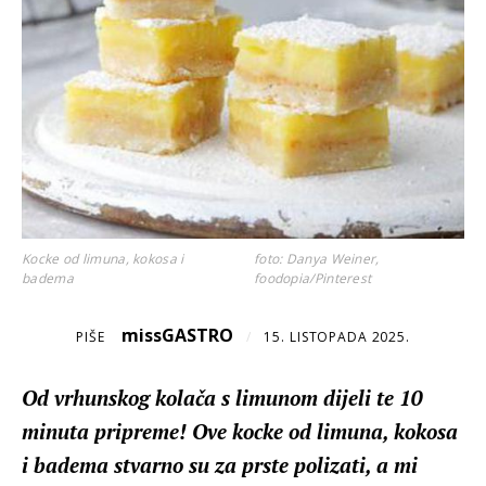
Kocke od limuna, kokosa i
foto: Danya Weiner,
badema
foodopia/Pinterest
missGASTRO
PIŠE
/
15. LISTOPADA 2025.
Od vrhunskog kolača s limunom dijeli te 10
minuta pripreme! Ove kocke od limuna, kokosa
i badema stvarno su za prste polizati, a mi