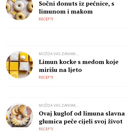
Sočni donuts iz pećnice, s
limunom i makom
RECEPTI
MOŽDA VAS ZANIMA...
Limun kocke s medom koje
mirišu na ljeto
RECEPTI
MOŽDA VAS ZANIMA...
Ovaj kuglof od limuna slavna
glumica peče cijeli svoj život
RECEPTI