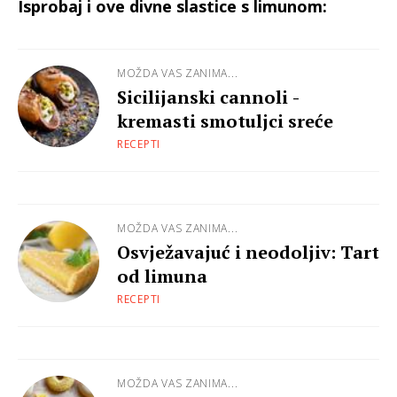
Isprobaj i ove divne slastice s limunom:
MOŽDA VAS ZANIMA...
Sicilijanski cannoli -
kremasti smotuljci sreće
RECEPTI
MOŽDA VAS ZANIMA...
Osvježavajuć i neodoljiv: Tart
od limuna
RECEPTI
MOŽDA VAS ZANIMA...