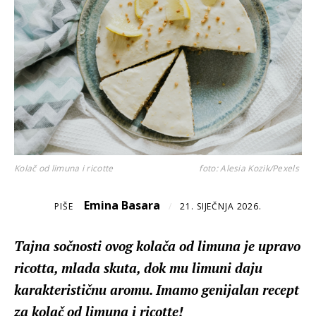
Kolač od limuna i ricotte
foto: Alesia Kozik/Pexels
Emina Basara
PIŠE
/
21. SIJEČNJA 2026.
Tajna sočnosti ovog kolača od limuna je upravo
ricotta, mlada skuta, dok mu limuni daju
karakterističnu aromu. Imamo genijalan recept
za kolač od limuna i ricotte!