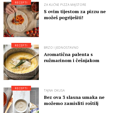
RECEPTI
ZA KUĆNE PIZZA MAJSTORE
S ovim tijestom za pizzu ne
možeš pogriješiti!
RECEPTI
BRZO I JEDNOSTAVNO
Aromatična palenta s
ružmarinom i češnjakom
RECEPTI
TAJNA OKUSA
Bez ova 3 slasna umaka ne
možemo zamisliti roštilj