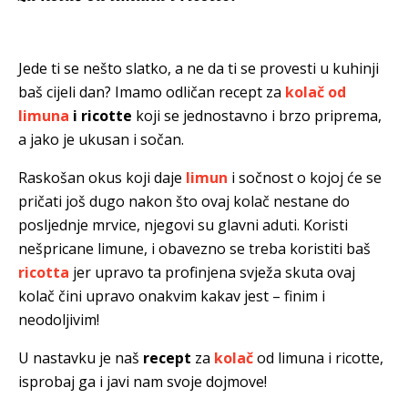
Jede ti se nešto slatko, a ne da ti se provesti u kuhinji
baš cijeli dan? Imamo odličan recept za
kolač od
limuna
i ricotte
koji se jednostavno i brzo priprema,
a jako je ukusan i sočan.
Raskošan okus koji daje
limun
i sočnost o kojoj će se
pričati još dugo nakon što ovaj kolač nestane do
posljednje mrvice, njegovi su glavni aduti. Koristi
nešpricane limune, i obavezno se treba koristiti baš
ricotta
jer upravo ta profinjena svježa skuta ovaj
kolač čini upravo onakvim kakav jest – finim i
neodoljivim!
U nastavku je naš
recept
za
kolač
od limuna i ricotte,
isprobaj ga i javi nam svoje dojmove!