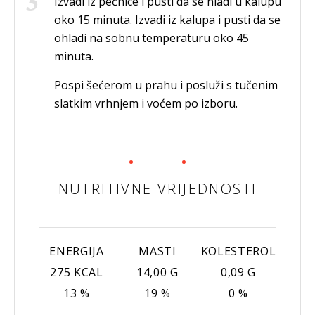
Izvadi iz pećnice i pusti da se hladi u kalupu
oko 15 minuta. Izvadi iz kalupa i pusti da se
ohladi na sobnu temperaturu oko 45
minuta.
Pospi šećerom u prahu i posluži s tučenim
slatkim vrhnjem i voćem po izboru.
NUTRITIVNE VRIJEDNOSTI
ENERGIJA
MASTI
KOLESTEROL
275 KCAL
14,00 G
0,09 G
13 %
19 %
0 %