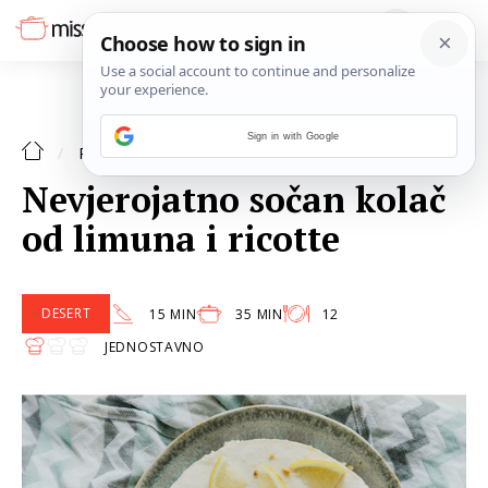
Sign in with Google
DESERT
RECEPTI
Nevjerojatno sočan kolač
od limuna i ricotte
DESERT
15 MIN
35 MIN
12
JEDNOSTAVNO