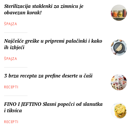
Sterilizacija staklenki za zimnicu je
obavezan korak!
ŠPAJZA
Najčešće greške u pripremi palačinki i kako
ih izbjeći
ŠPAJZA
3 brza recepta za prefine deserte u čaši
RECEPTI
FINO I JEFTINO Slasni popečci od slanutka
i tikvica
RECEPTI