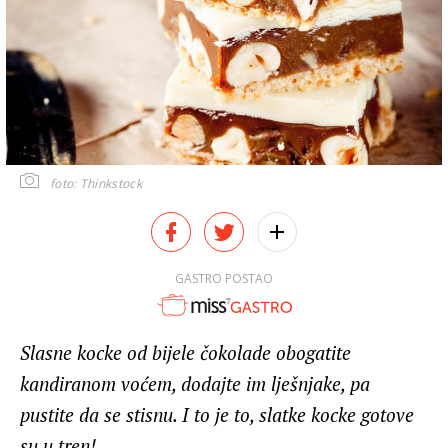
foto: Thinkstock
GASTRO POSTAO
Slasne kocke od bijele čokolade obogatite
kandiranom voćem, dodajte im lješnjake, pa
pustite da se stisnu. I to je to, slatke kocke gotove
su u tren!