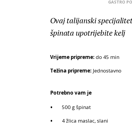
GASTRO P
Ovaj talijanski specijalit
špinata upotrijebite kelj
Vrijeme pripreme:
do 45 min
Težina pripreme:
Jednostavno
Potrebno vam je
500 g špinat
4 žlica maslac, slani