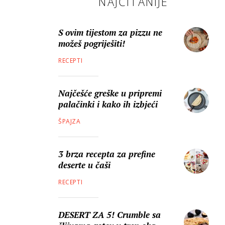
NAJČITANIJE
S ovim tijestom za pizzu ne
možeš pogriješiti!
RECEPTI
Najčešće greške u pripremi
palačinki i kako ih izbjeći
ŠPAJZA
3 brza recepta za prefine
deserte u čaši
RECEPTI
DESERT ZA 5! Crumble sa