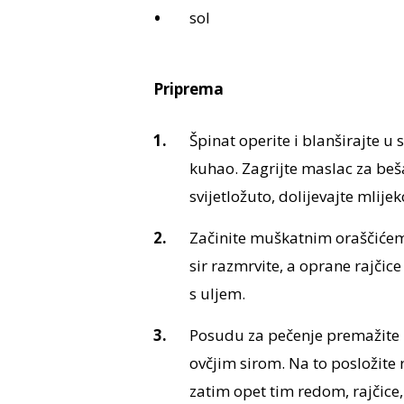
sol
Priprema
Špinat operite i blanširajte u s
kuhao. Zagrijte maslac za beš
svijetložuto, dolijevajte mlije
Začinite muškatnim oraščićem i
sir razmrvite, a oprane rajčice
s uljem.
Posudu za pečenje premažite ul
ovčjim sirom. Na to posložite 
zatim opet tim redom, rajčice, 