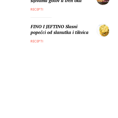
šljivama gotov u tren oka
RECEPTI
FINO I JEFTINO Slasni
popečci od slanutka i tikvica
RECEPTI