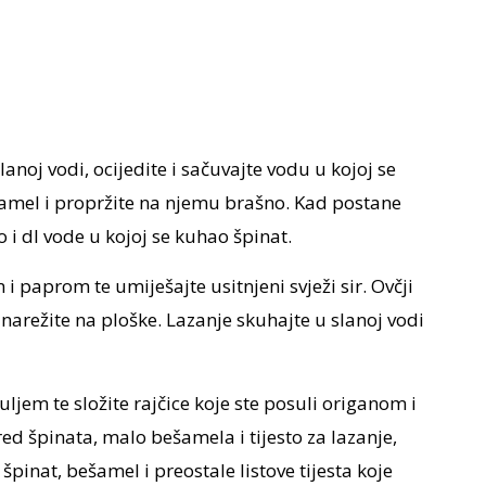
lanoj vodi, ocijedite i sačuvajte vodu u kojoj se
amel i propržite na njemu brašno. Kad postane
ko i dl vode u kojoj se kuhao špinat.
 paprom te umiješajte usitnjeni svježi sir. Ovčji
 narežite na ploške. Lazanje skuhajte u slanoj vodi
jem te složite rajčice koje ste posuli origanom i
red špinata, malo bešamela i tijesto za lazanje,
špinat, bešamel i preostale listove tijesta koje