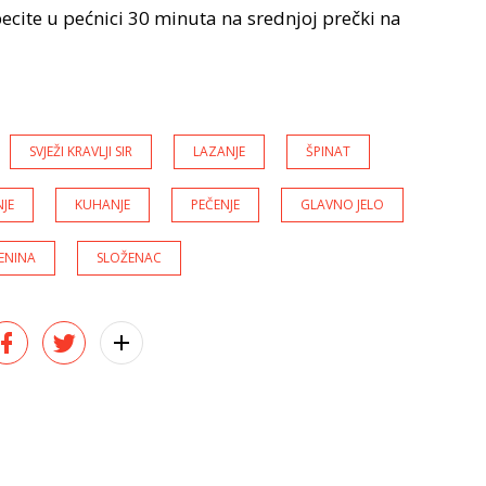
ecite u pećnici 30 minuta na srednjoj prečki na
SVJEŽI KRAVLJI SIR
LAZANJE
ŠPINAT
NJE
KUHANJE
PEČENJE
GLAVNO JELO
TENINA
SLOŽENAC