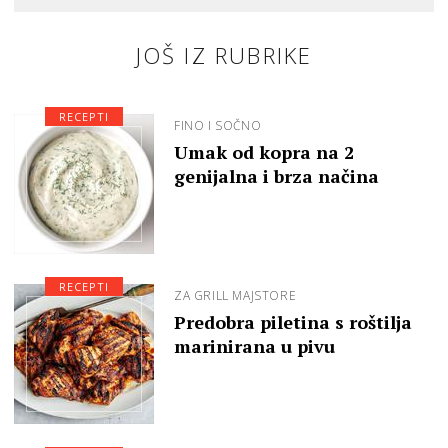
JOŠ IZ RUBRIKE
RECEPTI
FINO I SOČNO
Umak od kopra na 2
genijalna i brza načina
RECEPTI
ZA GRILL MAJSTORE
Predobra piletina s roštilja
marinirana u pivu