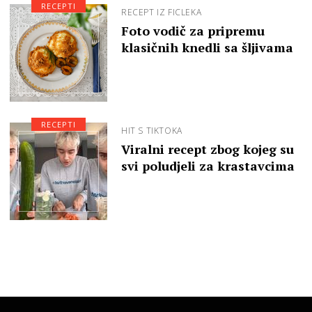
RECEPTI
RECEPT IZ FICLEKA
Foto vodič za pripremu
klasičnih knedli sa šljivama
RECEPTI
HIT S TIKTOKA
Viralni recept zbog kojeg su
svi poludjeli za krastavcima