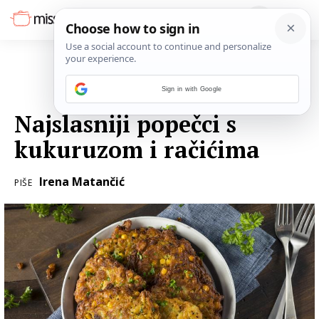
Sign in with Google
12. OŽUJKA 2017.
Najslasniji popečci s
kukuruzom i račićima
Irena Matančić
PIŠE