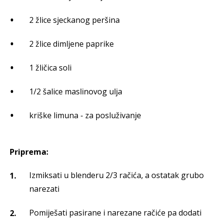
2 žlice sjeckanog peršina
2 žlice dimljene paprike
1 žličica soli
1/2 šalice maslinovog ulja
kriške limuna - za posluživanje
Priprema:
Izmiksati u blenderu 2/3 račića, a ostatak grubo
narezati
Pomiješati pasirane i narezane račiće pa dodati