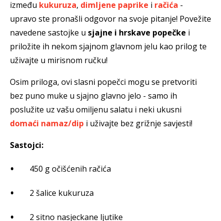
između
kukuruza
,
dimljene paprike
i
račića
-
upravo ste pronašli odgovor na svoje pitanje! Povežite
navedene sastojke u
sjajne i hrskave popečke
i
priložite ih nekom sjajnom glavnom jelu kao prilog te
uživajte u mirisnom ručku!
Osim priloga, ovi slasni popečci mogu se pretvoriti
bez puno muke u sjajno glavno jelo - samo ih
poslužite uz vašu omiljenu salatu i neki ukusni
domaći namaz/dip
i uživajte bez grižnje savjesti!
Sastojci:
450 g očišćenih račića
2 šalice kukuruza
2 sitno nasjeckane ljutike