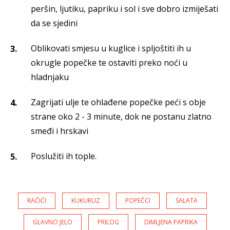
peršin, ljutiku, papriku i sol i sve dobro izmiješati
da se sjedini
Oblikovati smjesu u kuglice i spljoštiti ih u
okrugle popečke te ostaviti preko noći u
hladnjaku
Zagrijati ulje te ohlađene popečke peći s obje
strane oko 2 - 3 minute, dok ne postanu zlatno
smeđi i hrskavi
Poslužiti ih tople.
RAČIĆI
KUKURUZ
POPEČCI
SALATA
GLAVNO JELO
PRILOG
DIMLJENA PAPRIKA