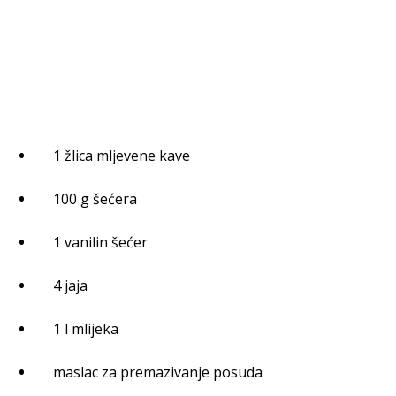
1 žlica mljevene kave
100 g šećera
1 vanilin šećer
4 jaja
1 l mlijeka
maslac za premazivanje posuda