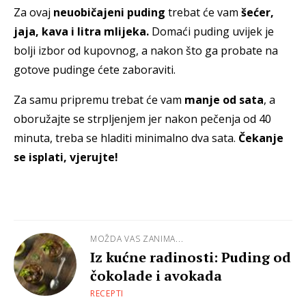
Za ovaj
neuobičajeni puding
trebat će vam
šećer,
jaja, kava i litra mlijeka.
Domaći puding uvijek je
bolji izbor od kupovnog, a nakon što ga probate na
gotove pudinge ćete zaboraviti.
Za samu pripremu trebat će vam
manje od sata
, a
oboružajte se strpljenjem jer nakon pečenja od 40
minuta, treba se hladiti minimalno dva sata.
Čekanje
se isplati, vjerujte!
MOŽDA VAS ZANIMA...
Iz kućne radinosti: Puding od
čokolade i avokada
RECEPTI