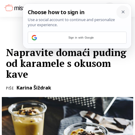
Sign in with Google
15. SIJEČNJA 2019.
Napravite domaći puding
od karamele s okusom
kave
Karina Šiždrak
PIŠE