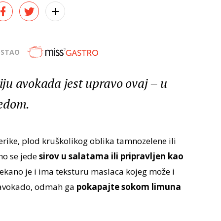
OSTAO
ju avokada jest upravo ovaj – u
medom.
erike, plod kruškolikog oblika tamnozelene ili
no se jede
sirov u salatama ili pripravljen kao
ekano je i ima teksturu maslaca kojeg može i
vi avokado, odmah ga
pokapajte sokom limuna