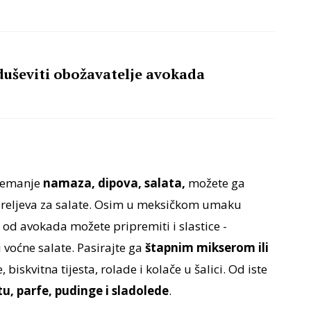
duševiti obožavatelje avokada
premanje
namaza, dipova, salata,
možete ga
 preljeva za salate. Osim u meksičkom umaku
od avokada možete pripremiti i slastice -
 voćne salate. Pasirajte ga
štapnim mikserom ili
 biskvitna tijesta, rolade i kolače u šalici. Od iste
u, parfe, pudinge i sladolede
.