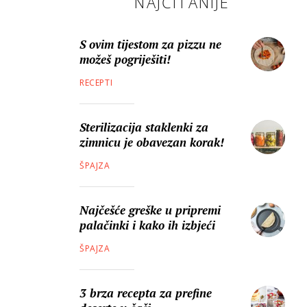
NAJČITANIJE
S ovim tijestom za pizzu ne
možeš pogriješiti!
RECEPTI
Sterilizacija staklenki za
zimnicu je obavezan korak!
ŠPAJZA
Najčešće greške u pripremi
palačinki i kako ih izbjeći
ŠPAJZA
3 brza recepta za prefine