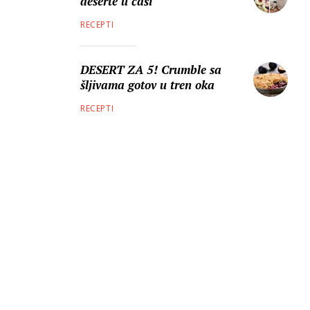
deserte u čaši
RECEPTI
DESERT ZA 5! Crumble sa
šljivama gotov u tren oka
RECEPTI