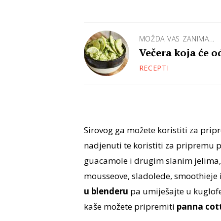
MOŽDA VAS ZANIMA...
Večera koja će o
RECEPTI
Sirovog ga možete koristiti za pri
nadjenuti te koristiti za pripremu
guacamole i drugim slanim jelima, 
mousseove, sladolede, smoothieje i
u blenderu
pa umiješajte u kuglofe,
kaše možete pripremiti
panna cott