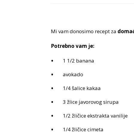
Mi vam donosimo recept za
domaći
Potrebno vam je:
1 1/2 banana
avokado
1/4 šalice kakaa
3 žlice javorovog sirupa
1/2 žličice ekstrakta vanilije
1/4 žličice cimeta