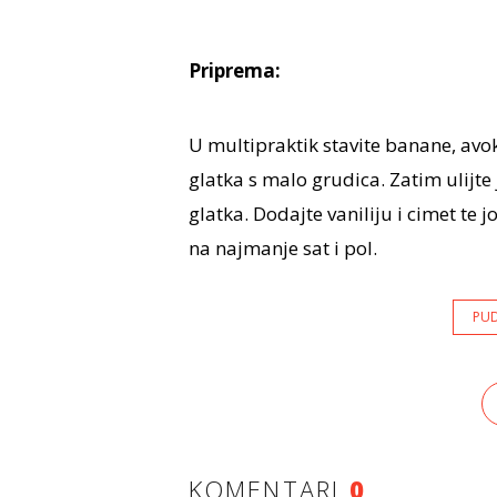
Priprema:
U multipraktik stavite banane, avo
glatka s malo grudica. Zatim ulijte
glatka. Dodajte vaniliju i cimet te j
na najmanje sat i pol.
PU
KOMENTARI
0