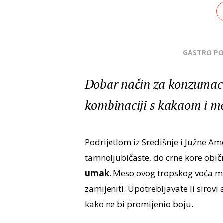
GASTRO P
Dobar način za konzumaci
kombinaciji s kakaom i 
Podrijetlom iz Središnje i Južne Am
tamnoljubičaste, do crne kore obič
umak
. Meso ovog tropskog voća m
zamijeniti. Upotrebljavate li siro
kako ne bi promijenio boju.