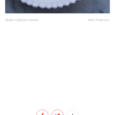
Njoki u bijelom umaku
foto: Pinterest