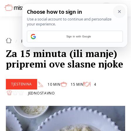
Sign in with Google
TJESTENINA
RECEPTI
Za 15 minuta (ili manje)
pripremi ove slasne njoke
TJESTENINA
10 MIN
15 MIN
4
JEDNOSTAVNO