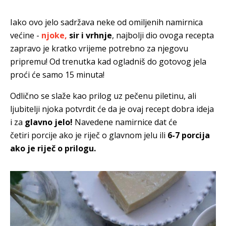
Iako ovo jelo sadržava neke od omiljenih namirnica
većine -
njoke,
sir i vrhnje
, najbolji dio ovoga recepta
zapravo je kratko vrijeme potrebno za njegovu
pripremu! Od trenutka kad ogladniš do gotovog jela
proći će samo 15 minuta!
Odlično se slaže kao prilog uz pečenu piletinu, ali
ljubitelji njoka potvrdit će da je ovaj recept dobra ideja
i za
glavno jelo!
Navedene namirnice dat će
četiri porcije ako je riječ o glavnom jelu ili
6-7 porcija
ako je riječ o prilogu.