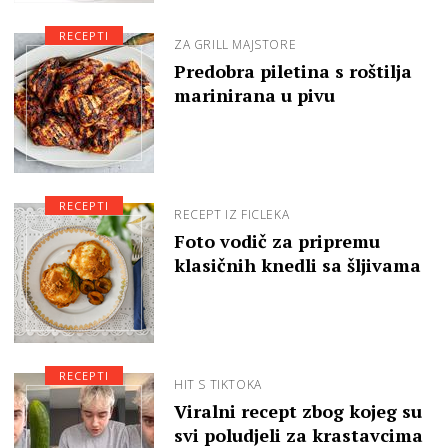
RECEPTI
ZA GRILL MAJSTORE
Predobra piletina s roštilja
marinirana u pivu
RECEPTI
RECEPT IZ FICLEKA
Foto vodič za pripremu
klasičnih knedli sa šljivama
RECEPTI
HIT S TIKTOKA
Viralni recept zbog kojeg su
svi poludjeli za krastavcima