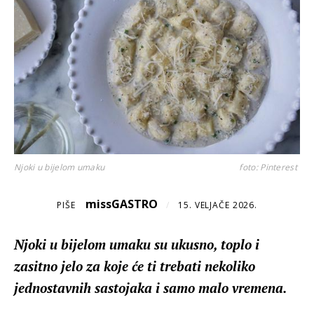
Njoki u bijelom umaku
foto: Pinterest
missGASTRO
PIŠE
/
15. VELJAČE 2026.
Njoki u bijelom umaku su ukusno, toplo i
zasitno jelo za koje će ti trebati nekoliko
jednostavnih sastojaka i samo malo vremena.