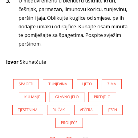
U međuvremenu u blenderu usitnite kruh,
češnjak, parmezan, limunovu koricu, tunjevinu,
peršin i jaja. Oblikujte kuglice od smjese, pa ih
dodajte umaku od rajčice. Kuhajte osam minuta
te pomiješajte sa špagetima. Pospite svježim
peršinom.
Izvor
Skuhatćute
ŠPAGETI
TUNJEVINA
LJETO
ZIMA
KUHANJE
GLAVNO JELO
PREDJELO
TJESTENINA
RUČAK
VEČERA
JESEN
PROLJEĆE