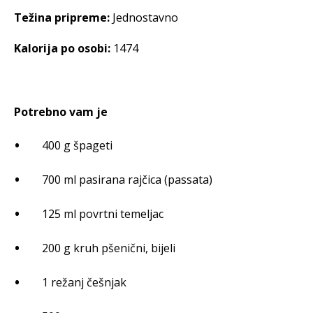
Težina pripreme:
Jednostavno
Kalorija po osobi:
1474
Potrebno vam je
400 g špageti
700 ml pasirana rajčica (passata)
125 ml povrtni temeljac
200 g kruh pšenični, bijeli
1 režanj češnjak