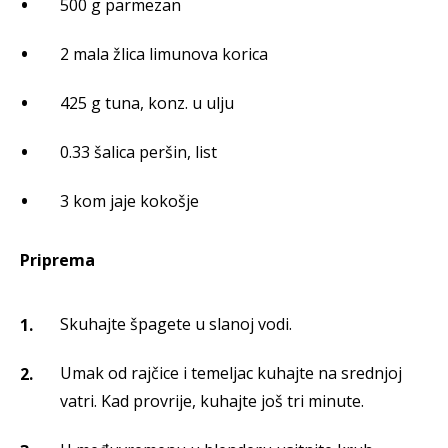
500 g parmezan
2 mala žlica limunova korica
425 g tuna, konz. u ulju
0.33 šalica peršin, list
3 kom jaje kokošje
Priprema
Skuhajte špagete u slanoj vodi.
Umak od rajčice i temeljac kuhajte na srednjoj
vatri. Kad provrije, kuhajte još tri minute.