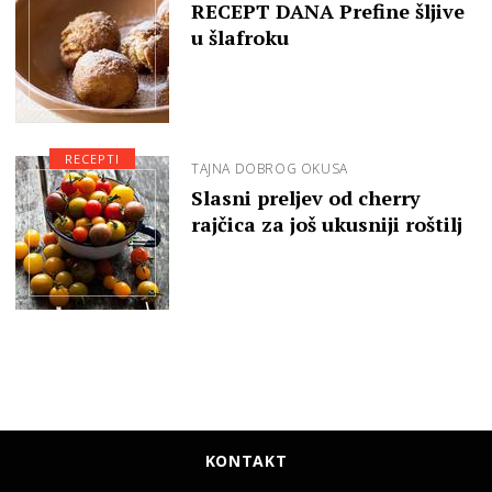
RECEPT DANA Prefine šljive
u šlafroku
RECEPTI
TAJNA DOBROG OKUSA
Slasni preljev od cherry
rajčica za još ukusniji roštilj
KONTAKT