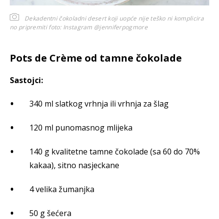
Dekadentni čokoladni desert koji uopće nije teško ni komplicira
no pripremiti
foto: Instagram @jenniferpogmore
Pots de Crème od tamne čokolade
Sastojci:
340 ml slatkog vrhnja ili vrhnja za šlag
120 ml punomasnog mlijeka
140 g kvalitetne tamne čokolade (sa 60 do 70%
kakaa), sitno nasjeckane
4 velika žumanjka
50 g šećera