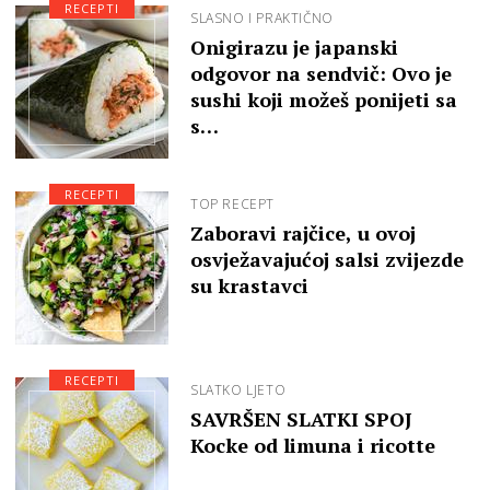
RECEPTI
SLASNO I PRAKTIČNO
Onigirazu je japanski
odgovor na sendvič: Ovo je
sushi koji možeš ponijeti sa
s…
RECEPTI
TOP RECEPT
Zaboravi rajčice, u ovoj
osvježavajućoj salsi zvijezde
su krastavci
RECEPTI
SLATKO LJETO
SAVRŠEN SLATKI SPOJ
Kocke od limuna i ricotte