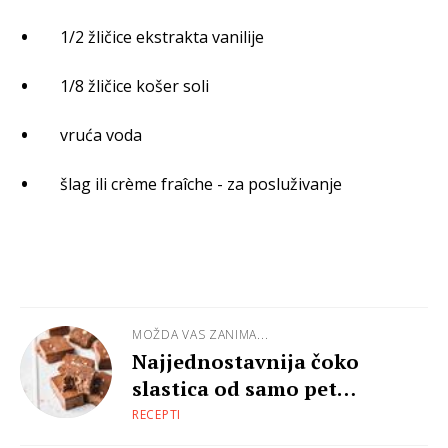
1/2 žličice ekstrakta vanilije
1/8 žličice košer soli
vruća voda
šlag ili crème fraîche - za posluživanje
MOŽDA VAS ZANIMA...
Najjednostavnija čoko
slastica od samo pet
sastojaka
RECEPTI