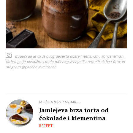
Budući da je okus ovog deserta dosta intenzivan i koncentriran,
dobro ga je poslužiti s malo tučenog vrhnja ili creme fraichea
foto: In
stagram @pardonyourfrench
MOŽDA VAS ZANIMA...
Jamiejeva brza torta od
čokolade i klementina
RECEPTI