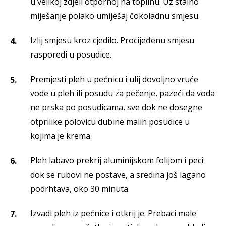
u velikoj zdjeli otpornoj na toplinu. Uz stalno
miješanje polako umiješaj čokoladnu smjesu.
Izlij smjesu kroz cjedilo. Procijeđenu smjesu
rasporedi u posudice.
Premjesti pleh u pećnicu i ulij dovoljno vruće
vode u pleh ili posudu za pečenje, pazeći da voda
ne prska po posudicama, sve dok ne dosegne
otprilike polovicu dubine malih posudice u
kojima je krema.
Pleh labavo prekrij aluminijskom folijom i peci
dok se rubovi ne postave, a sredina još lagano
podrhtava, oko 30 minuta.
Izvadi pleh iz pećnice i otkrij je. Prebaci male