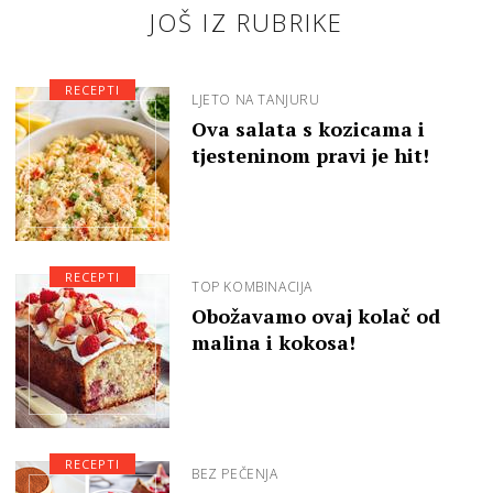
JOŠ IZ RUBRIKE
RECEPTI
LJETO NA TANJURU
Ova salata s kozicama i
tjesteninom pravi je hit!
RECEPTI
TOP KOMBINACIJA
Obožavamo ovaj kolač od
malina i kokosa!
RECEPTI
BEZ PEČENJA