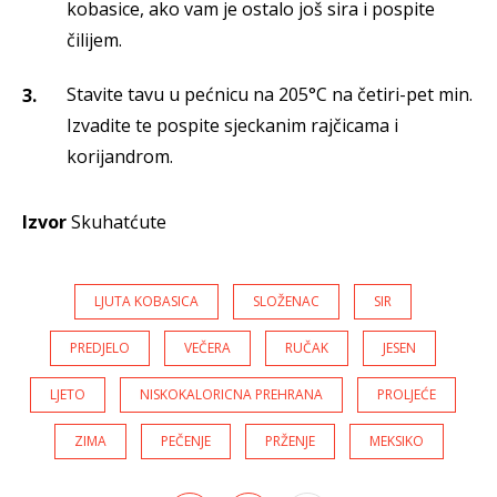
kobasice, ako vam je ostalo još sira i pospite
čilijem.
Stavite tavu u pećnicu na 205°C na četiri-pet min.
Izvadite te pospite sjeckanim rajčicama i
korijandrom.
Izvor
Skuhatćute
LJUTA KOBASICA
SLOŽENAC
SIR
PREDJELO
VEČERA
RUČAK
JESEN
LJETO
NISKOKALORICNA PREHRANA
PROLJEĆE
ZIMA
PEČENJE
PRŽENJE
MEKSIKO