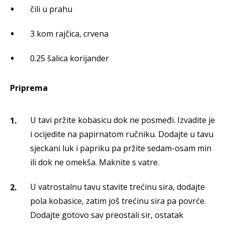
čili u prahu
3 kom rajčica, crvena
0.25 šalica korijander
Priprema
U tavi pržite kobasicu dok ne posmeđi. Izvadite je
i ocijedite na papirnatom ručniku. Dodajte u tavu
sjeckani luk i papriku pa pržite sedam-osam min
ili dok ne omekša. Maknite s vatre.
U vatrostalnu tavu stavite trećinu sira, dodajte
pola kobasice, zatim još trećinu sira pa povrće.
Dodajte gotovo sav preostali sir, ostatak