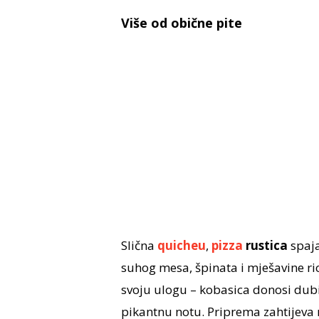
Više od obične pite
Slična
quicheu
,
pizza
rustica
spaja
suhog mesa, špinata i mješavine ri
svoju ulogu – kobasica donosi dubi
pikantnu notu. Priprema zahtijeva m