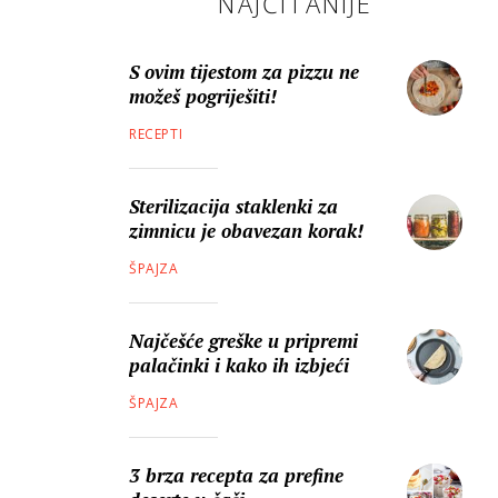
NAJČITANIJE
S ovim tijestom za pizzu ne
možeš pogriješiti!
RECEPTI
Sterilizacija staklenki za
zimnicu je obavezan korak!
ŠPAJZA
Najčešće greške u pripremi
palačinki i kako ih izbjeći
ŠPAJZA
3 brza recepta za prefine