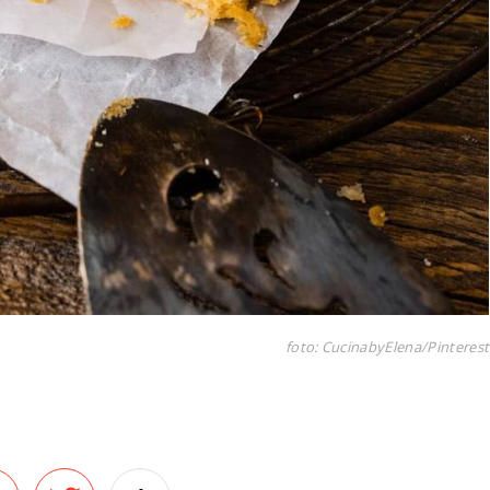
foto: CucinabyElena/Pinterest