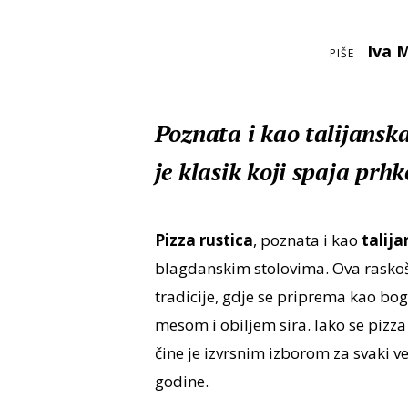
Iva 
PIŠE
Poznata i kao talijanska
je klasik koji spaja prh
Pizza rustica
, poznata i kao
talij
blagdanskim stolovima. Ova raskošn
tradicije, gdje se priprema kao bo
mesom i obiljem sira. Iako se pizza
čine je izvrsnim izborom za svaki v
godine.