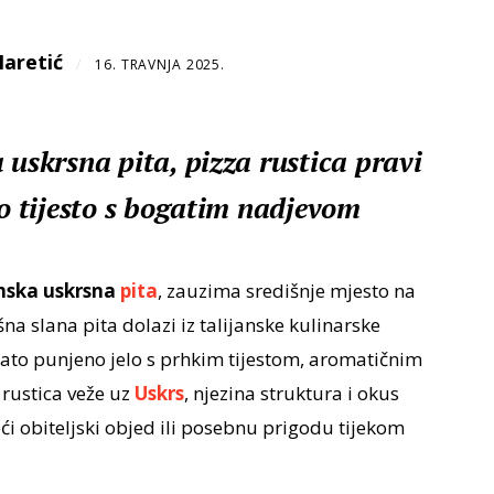
Maretić
/
16. TRAVNJA 2025.
 uskrsna pita, pizza rustica pravi
ko tijesto s bogatim nadjevom
anska uskrsna
pita
, zauzima središnje mjesto na
a slana pita dolazi iz talijanske kulinarske
gato punjeno jelo s prhkim tijestom, aromatičnim
 rustica veže uz
Uskrs
, njezina struktura i okus
eći obiteljski objed ili posebnu prigodu tijekom