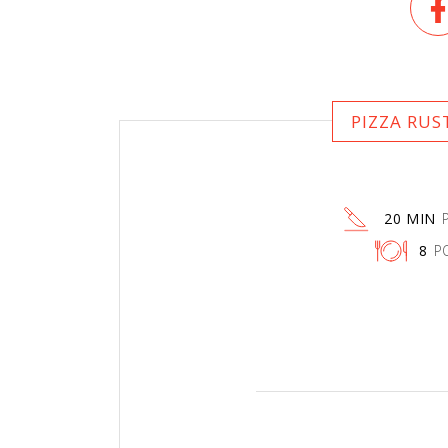
PIZZA RUS
20 MIN
8
P