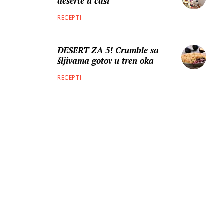
deserte u čaši
RECEPTI
DESERT ZA 5! Crumble sa
šljivama gotov u tren oka
RECEPTI