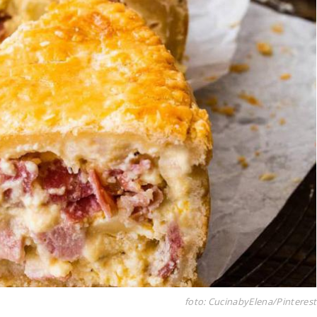
foto: CucinabyElena/Pinterest