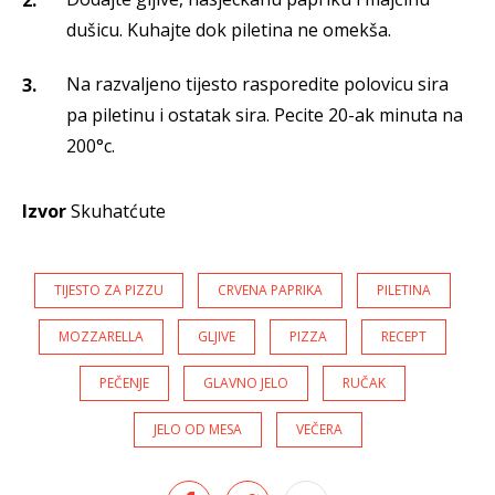
dušicu. Kuhajte dok piletina ne omekša.
Na razvaljeno tijesto rasporedite polovicu sira
pa piletinu i ostatak sira. Pecite 20-ak minuta na
200°c.
Izvor
Skuhatćute
TIJESTO ZA PIZZU
CRVENA PAPRIKA
PILETINA
MOZZARELLA
GLJIVE
PIZZA
RECEPT
PEČENJE
GLAVNO JELO
RUČAK
JELO OD MESA
VEČERA