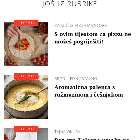
JOŠ IZ RUBRIKE
RECEPTI
ZA KUĆNE PIZZA MAJSTORE
S ovim tijestom za pizzu ne
možeš pogriješiti!
RECEPTI
BRZO I JEDNOSTAVNO
Aromatična palenta s
ružmarinom i češnjakom
RECEPTI
TAJNA OKUSA