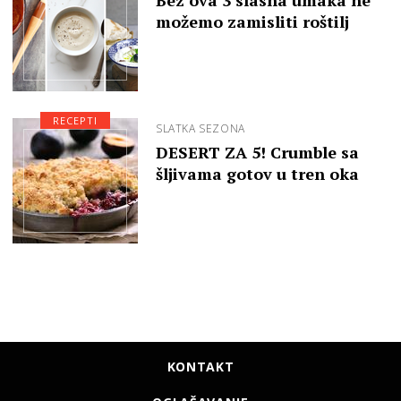
Bez ova 3 slasna umaka ne
možemo zamisliti roštilj
RECEPTI
SLATKA SEZONA
DESERT ZA 5! Crumble sa
šljivama gotov u tren oka
KONTAKT