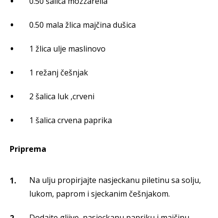
0.50 šalica mozzarella
0.50 mala žlica majčina dušica
1 žlica ulje maslinovo
1 režanj češnjak
2 šalica luk ,crveni
1 šalica crvena paprika
Priprema
Na ulju propirjajte nasjeckanu piletinu sa solju,
lukom, paprom i sjeckanim češnjakom.
Dodajte gljive, nasjeckanu papriku i majčinu