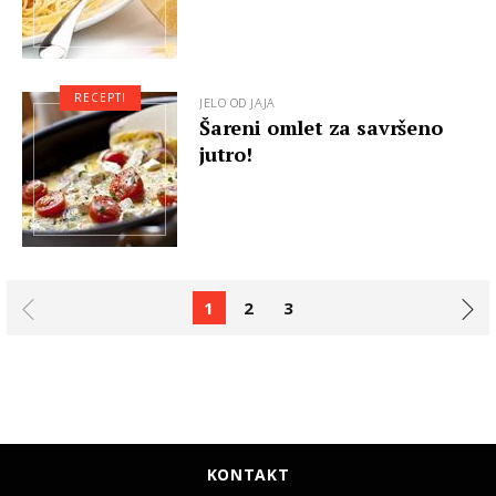
RECEPTI
JELO OD JAJA
Šareni omlet za savršeno
jutro!
1
2
3
KONTAKT