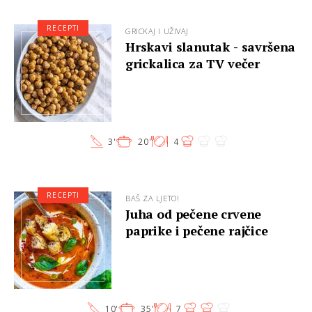
RECEPTI
GRICKAJ I UŽIVAJ
Hrskavi slanutak - savršena
grickalica za TV večer
3'
20'
4
RECEPTI
BAŠ ZA LJETO!
Juha od pečene crvene
paprike i pečene rajčice
10'
35'
7