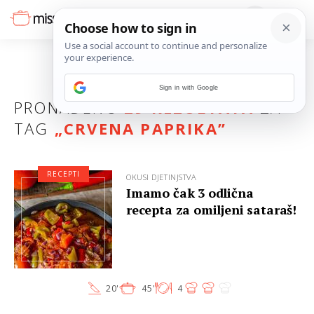
Sign in with Google
PRONAĐENO
29 REZULTATA
ZA
TAG
„
CRVENA PAPRIKA
”
RECEPTI
OKUSI DJETINJSTVA
Imamo čak 3 odlična
recepta za omiljeni sataraš!
20'
45'
4