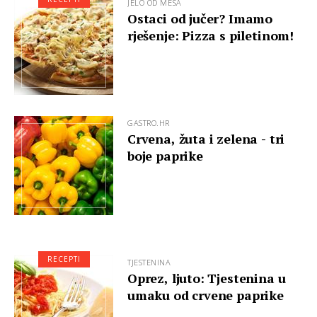
JELO OD MESA
Ostaci od jučer? Imamo
rješenje: Pizza s piletinom!
GASTRO.HR
Crvena, žuta i zelena - tri
boje paprike
RECEPTI
TJESTENINA
Oprez, ljuto: Tjestenina u
umaku od crvene paprike