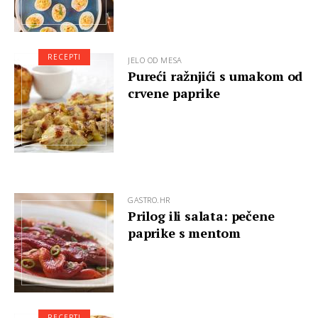
RECEPTI
JELO OD MESA
Pureći ražnjići s umakom od
crvene paprike
GASTRO.HR
Prilog ili salata: pečene
paprike s mentom
RECEPTI