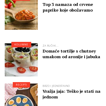
Top 3 namaza od crvene
paprike koje obožavamo
KOLUMNE
ZA RUČAK...
Domaće tortilje s chutney
umakom od aronije i jabuka
RECEPTI
BRZO I JEDNOSTAVNO
Vražja jaja: Teško je stati na
jednom