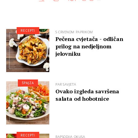
RECEPTI
S CRVENOM PAPRIKOM
Pečena cvjetača - odličan
prilog na nedjeljnom
jelovniku
ŠPAJZA
PAR SAVJETA
Ovako izgleda savršena
salata od hobotnice
RECEPTI
RAPSODIJA OKUSA