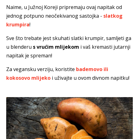
Naime, u Južnoj Koreji pripremaju ovaj napitak od
jednog potpuno neočekivanog sastojka -
slatkog
krumpira
!
Sve što trebate jest skuhati slatki krumpir, samljeti ga
u blenderu
s vrućim mlijekom
i vaš kremasti jutarnji
napitak je spreman!
Za vegansku verziju, koristite
bademovo ili
kokosovo mlijeko
i uživajte u ovom divnom napitku!