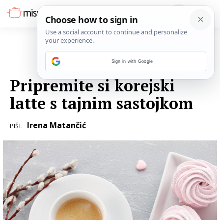
Sign in with Google
28. OŽUJKA 2017.
Pripremite si korejski
latte s tajnim sastojkom
Irena Matančić
PIŠE