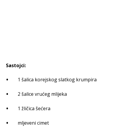
Sastojci:
1 šalica korejskog slatkog krumpira
2 šalice vrućeg mlijeka
1 žličica šećera
mljeveni cimet