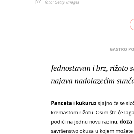
foto: Getty Images
GASTRO P
Jednostavan i brz, rižoto 
najava nadolazećim sunč
Panceta i kukuruz
sjajno će se sl
kremastom rižotu. Osim što će lag
podići na jednu novu razinu,
doza 
savršenstvo okusa u kojem možete u