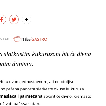
OSTAO
sa slatkastim kukuruzom bit će divna
anim danima.
ožiti u ovom jednostavnom, ali neodoljivo
ano pržena panceta slatkaste okuse kukuruza
maslaca i parmezana
stvorit će divno, kremasto
živati baš svaki dan.