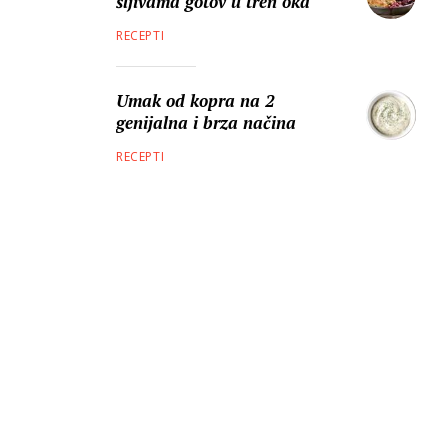
šljivama gotov u tren oka
RECEPTI
Umak od kopra na 2
genijalna i brza načina
RECEPTI