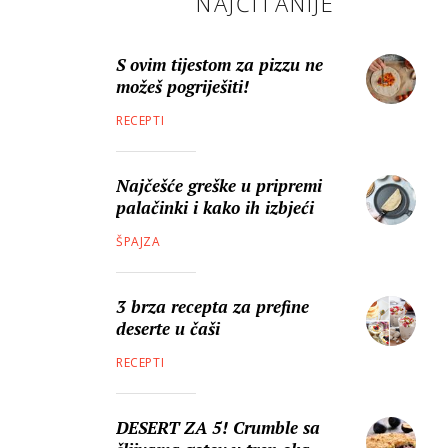
NAJČITANIJE
S ovim tijestom za pizzu ne
možeš pogriješiti!
RECEPTI
Najčešće greške u pripremi
palačinki i kako ih izbjeći
ŠPAJZA
3 brza recepta za prefine
deserte u čaši
RECEPTI
DESERT ZA 5! Crumble sa