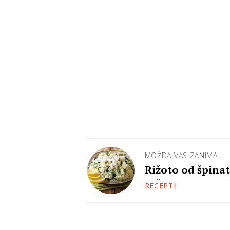
MOŽDA VAS ZANIMA...
Rižoto od špinata
ručak
RECEPTI