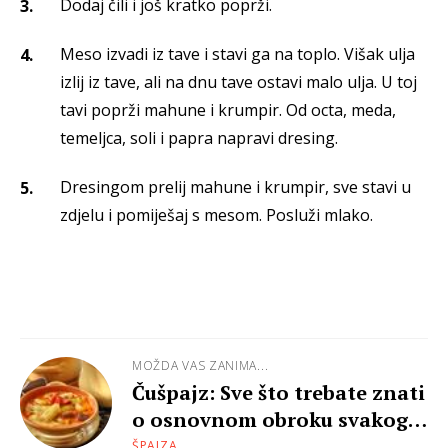
Dodaj čili i još kratko poprži.
Meso izvadi iz tave i stavi ga na toplo. Višak ulja
izlij iz tave, ali na dnu tave ostavi malo ulja. U toj
tavi poprži mahune i krumpir. Od octa, meda,
temeljca, soli i papra napravi dresing.
Dresingom prelij mahune i krumpir, sve stavi u
zdjelu i pomiješaj s mesom. Posluži mlako.
MOŽDA VAS ZANIMA...
Čušpajz: Sve što trebate znati
o osnovnom obroku svakog
kućanstva!
ŠPAJZA