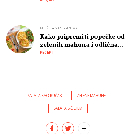
MOŽDA VAS ZANIMA...
Kako pripremiti popečke od
zelenih mahuna i odlična
ideja za salatu
RECEPTI
SALATA KAO RUČAK
ZELENE MAHUNE
SALATA S ČILIJEM