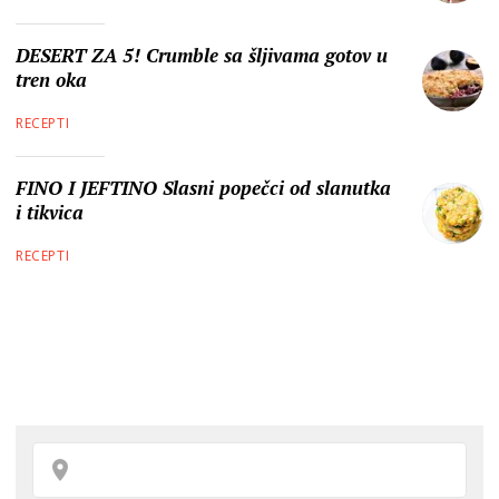
DESERT ZA 5! Crumble sa šljivama gotov u
tren oka
RECEPTI
FINO I JEFTINO Slasni popečci od slanutka
i tikvica
RECEPTI