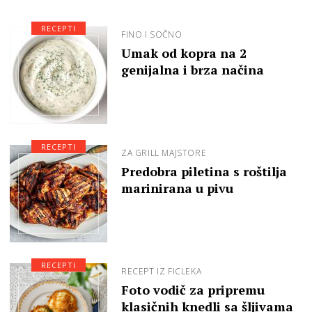
RECEPTI
FINO I SOČNO
Umak od kopra na 2
genijalna i brza načina
RECEPTI
ZA GRILL MAJSTORE
Predobra piletina s roštilja
marinirana u pivu
RECEPTI
RECEPT IZ FICLEKA
Foto vodič za pripremu
klasičnih knedli sa šljivama