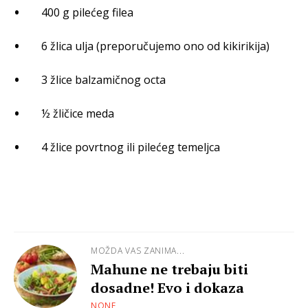
400 g pilećeg filea
6 žlica ulja (preporučujemo ono od kikirikija)
3 žlice balzamičnog octa
½ žličice meda
4 žlice povrtnog ili pilećeg temeljca
MOŽDA VAS ZANIMA...
Mahune ne trebaju biti
dosadne! Evo i dokaza
NONE