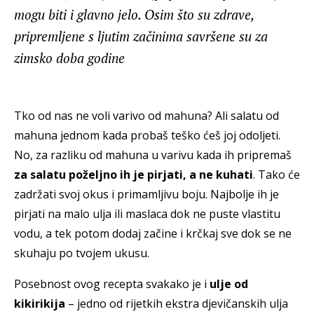
mogu biti i glavno jelo. Osim što su zdrave,
pripremljene s ljutim začinima savršene su za
zimsko doba godine
Tko od nas ne voli varivo od mahuna? Ali salatu od
mahuna jednom kada probaš teško ćeš joj odoljeti.
No, za razliku od mahuna u varivu kada ih pripremaš
za salatu poželjno ih je pirjati, a ne kuhati
. Tako će
zadržati svoj okus i primamljivu boju. Najbolje ih je
pirjati na malo ulja ili maslaca dok ne puste vlastitu
vodu, a tek potom dodaj začine i krčkaj sve dok se ne
skuhaju po tvojem ukusu.
Posebnost ovog recepta svakako je i
ulje od
kikirikija
– jedno od rijetkih ekstra djevičanskih ulja