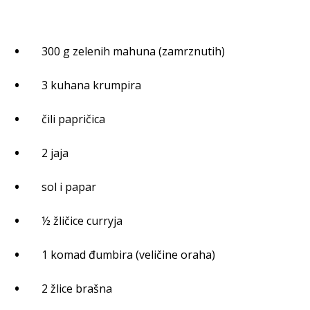
300 g zelenih mahuna (zamrznutih)
3 kuhana krumpira
čili papričica
2 jaja
sol i papar
½ žličice curryja
1 komad đumbira (veličine oraha)
2 žlice brašna