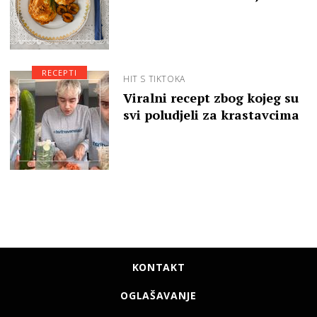
RECEPTI
HIT S TIKTOKA
Viralni recept zbog kojeg su
svi poludjeli za krastavcima
KONTAKT
OGLAŠAVANJE