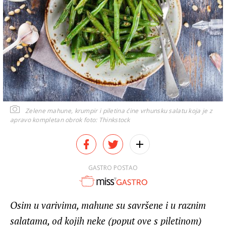
Zelene mahune, krumpir i piletina ćine vrhunsku salatu koja je z
apravo kompletan obrok
foto: Thinkstock
GASTRO POSTAO
Osim u varivima, mahune su savršene i u raznim
salatama, od kojih neke (poput ove s piletinom)