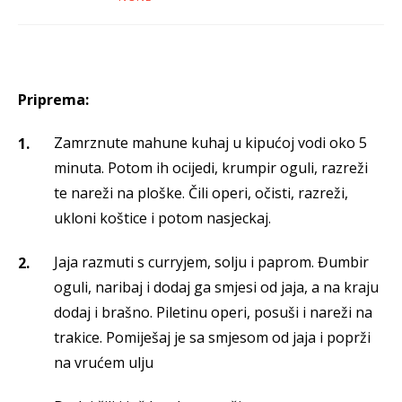
Priprema:
Zamrznute mahune kuhaj u kipućoj vodi oko 5
minuta. Potom ih ocijedi, krumpir oguli, razreži
te nareži na ploške. Čili operi, očisti, razreži,
ukloni koštice i potom nasjeckaj.
Jaja razmuti s curryjem, solju i paprom. Đumbir
oguli, naribaj i dodaj ga smjesi od jaja, a na kraju
dodaj i brašno. Piletinu operi, posuši i nareži na
trakice. Pomiješaj je sa smjesom od jaja i poprži
na vrućem ulju