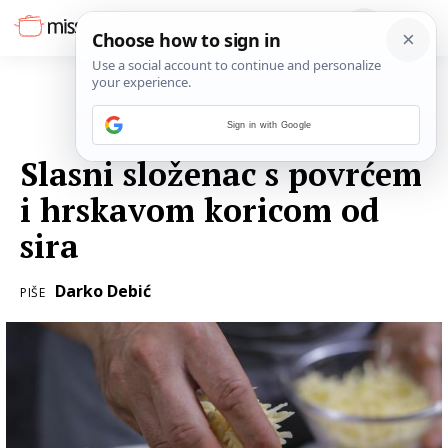
Sign in with Google
13. LIPNJA 2022.
Slasni složenac s povrćem
i hrskavom koricom od
sira
Darko Debić
PIŠE