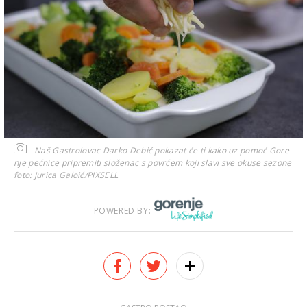
Naš Gastrolovac Darko Debić pokazat će ti kako uz pomoć Gore
nje pećnice pripremiti složenac s povrćem koji slavi sve okuse sezone
foto: Jurica Galoić/PIXSELL
POWERED BY: