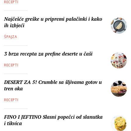
RECEPTI
Najčešće greške u pripremi palačinki i kako
ih izbjeći
ŠPAJZA
3 brza recepta za prefine deserte u čaši
RECEPTI
DESERT ZA 5! Crumble sa šljivama gotov u
tren oka
RECEPTI
FINO I JEFTINO Slasni popečci od slanutka
i tikvica