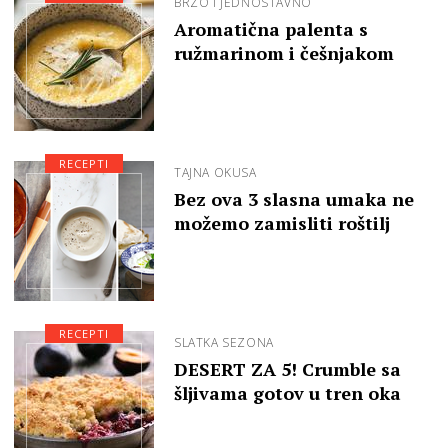
BRZO I JEDNOSTAVNO
Aromatična palenta s
ružmarinom i češnjakom
RECEPTI
TAJNA OKUSA
Bez ova 3 slasna umaka ne
možemo zamisliti roštilj
RECEPTI
SLATKA SEZONA
DESERT ZA 5! Crumble sa
šljivama gotov u tren oka