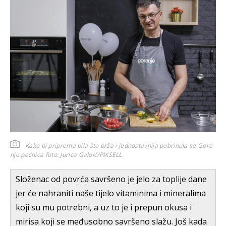
Kako bi priprema bila što brža i jednostavnija pobrinula se Gore
nje pećnica
foto: Jurica Galoić/PIXSELL
Složenac od povrća savršeno je jelo za toplije dane
jer će nahraniti naše tijelo vitaminima i mineralima
koji su mu potrebni, a uz to je i prepun okusa i
mirisa koji se međusobno savršeno slažu. Još kada