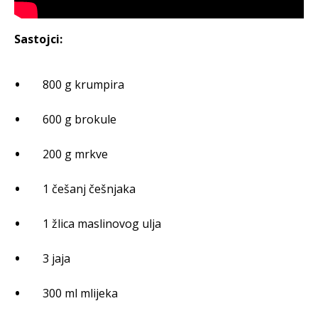
Sastojci:
800 g krumpira
600 g brokule
200 g mrkve
1 češanj češnjaka
1 žlica maslinovog ulja
3 jaja
300 ml mlijeka