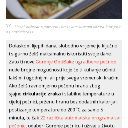
Slasni složenac s povrćem i hrskavom koricom od sira
foto: Juric
a Galoić/PIXSELL
Dolaskom lijepih dana, slobodno vrijeme je ključno
i sigurno želiš maksimalno iskoristiti svoje dane.
Zato ti nove
Gorenje OptiBake ugradbene pećnice
nude brojne mogućnosti koje će ti kuhanje učiniti
lakšim i ugodnijim, ali prije svega vremenski kraćim.
Ako želiš ravnomjerno pečenu hranu zbog
sjajne
cirkulacije zraka
i stabilne temperature u
cijeloj pećnici, prženu hranu bez dodatnih kalorija i
postizanje temperature do 200 ˚C za samo 5
minuta, te čak
22 različita automatska programa za
pečenje
, odaberi Gorenje pećnicu i uživaj u životu