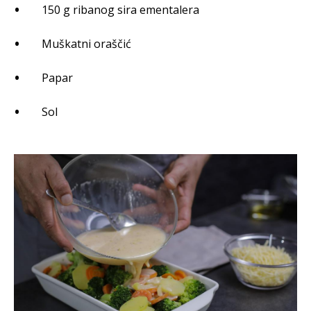
150 g ribanog sira ementalera
Muškatni oraščić
Papar
Sol