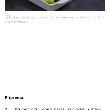
Slasni složenac s povrćem i hrskavom koricom od sira
foto: Juric
a Galoić/PIXSELL
Priprema:
Krumpir oguli, operi, nareži na ploške i kuhaj u