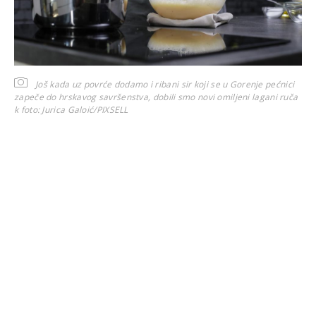
Još kada uz povrće dodamo i ribani sir koji se u Gorenje pećnici
zapeče do hrskavog savršenstva, dobili smo novi omiljeni lagani ruča
k
foto: Jurica Galoić/PIXSELL