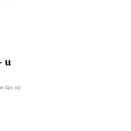
- u
tan čips od