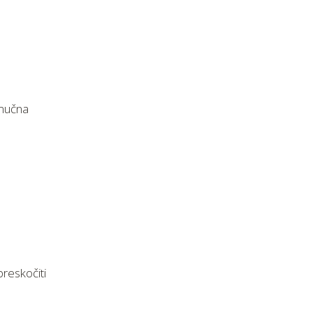
 mučna
reskočiti