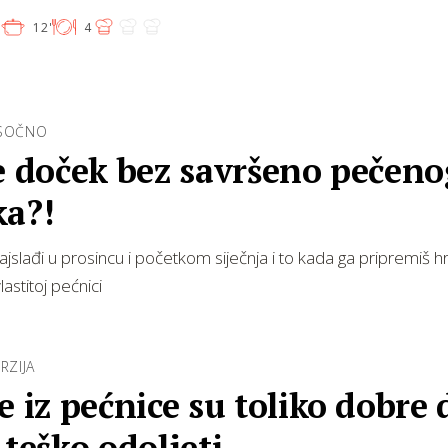
'
12'
4
 SOČNO
e doček bez savršeno pečeno
ka?!
ajslađi u prosincu i početkom siječnja i to kada ga pripremiš h
astitoj pećnici
RZIJA
e iz pećnice su toliko dobre 
 teško odoljeti