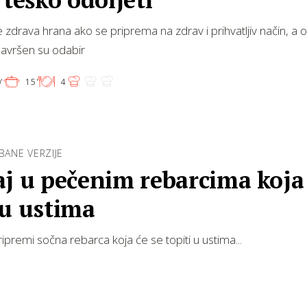
je zdrava hrana ako se priprema na zdrav i prihvatljiv način, a 
savršen su odabir
'
15'
4
OBANE VERZIJE
j u pečenim rebarcima koja
 u ustima
ripremi sočna rebarca koja će se topiti u ustima...