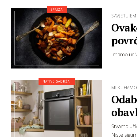
ŠPAJZA
SAVJETUJEM
Ovako
povrć
Imamo univ
NATIVE SADRŽAJ
MI KUHAMO.
Odab
obavl
Stvarno uži
Niste sigur