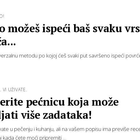
O!
 možeš ispeći baš svaku vr
a...
erzalnu metodu po kojoj ćeš svaki put savršeno ispeći povrć
 VI UŽIVATE.
erite pećnicu koja može
jati više zadataka!
vate u pečenju i kuhanju, ali na vašem popisu ima previše re
ni kada ćete moći pripremiti …