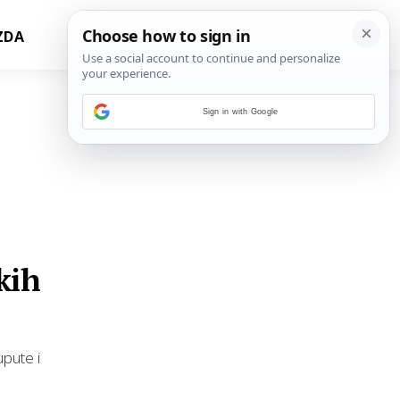
ZDA
Sign in with Google
kih
upute i