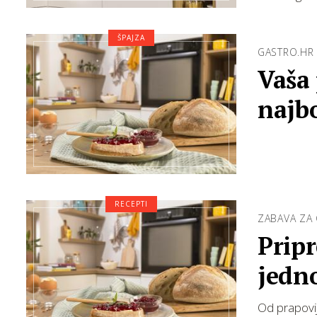
ŠPAJZA
GASTRO.HR
Vaša 
najbo
RECEPTI
ZABAVA ZA 
Pripr
jedn
pećn
Od prapovije