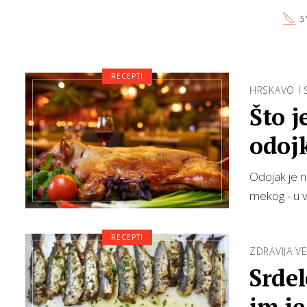
5
RECEPTI
HRSKAVO I
Što j
odoj
Odojak je n
mekog - u vl
RECEPTI
ZDRAVIJA VE
Srdel
im je