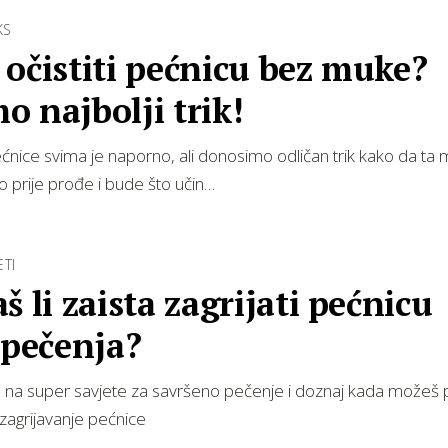
KS
očistiti pećnicu bez muke?
 najbolji trik!
ćnice svima je naporno, ali donosimo odličan trik kako da ta
to prije prođe i bude što učin…
ETI
š li zaista zagrijati pećnicu
 pečenja?
 na super savjete za savršeno pečenje i doznaj kada možeš p
zagrijavanje pećnice