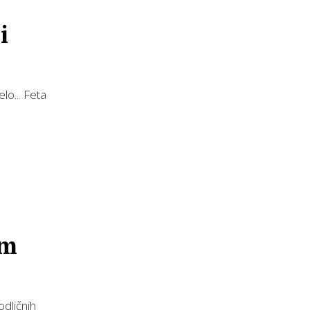
i
lo... Feta
im
odličnih