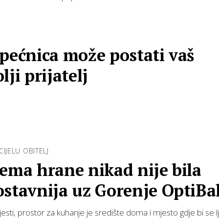
pećnica može postati vaš
lji prijatelj
CIJELU OBITELJ
ema hrane nikad nije bila
ostavnija uz Gorenje OptiBa
ice
sti, prostor za kuhanje je središte doma i mjesto gdje bi se lju