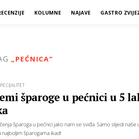
RECENZIJE
KOLUMNE
NAJAVE
GASTRO ZVIJE
AG
„
PEĆNICA
”
PECIJALITET
emi šparoge u pećnici u 5 la
ka
nja šparoga u pećnici jako nam se sviđa. Samo slijedi naše 
u najboljim šparogama ikad!