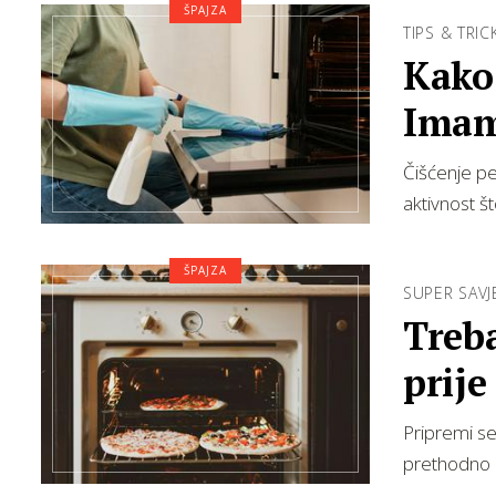
ŠPAJZA
TIPS & TRIC
Kako 
Imamo
Čišćenje pe
aktivnost š
ŠPAJZA
SUPER SAVJ
Treba
prije
Pripremi se
prethodno 