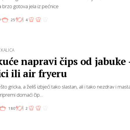
 brzo gotova jela iz pećnice
'
25'
4
KALICA
uće napravi čips od jabuke 
ci ili air fryeru
što gricka, a želiš izbjeći tako slastan, ali i tako nezdrav i mas
pripremi domaći čip…
180'
2