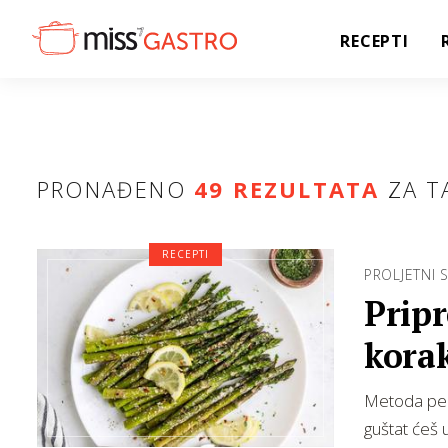
RECEPTI
PRONAĐENO
49 REZULTATA
ZA T
RECEPTI
PROLJETNI S
Pripr
kora
Metoda peče
guštat ćeš 