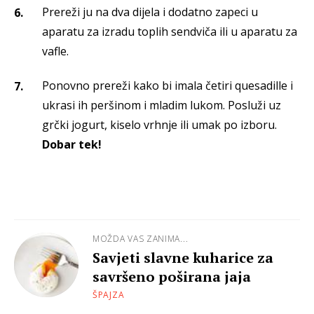
Prereži ju na dva dijela i dodatno zapeci u
aparatu za izradu toplih sendviča ili u aparatu za
vafle.
Ponovno prereži kako bi imala četiri quesadille i
ukrasi ih peršinom i mladim lukom. Posluži uz
grčki jogurt, kiselo vrhnje ili umak po izboru.
Dobar tek!
MOŽDA VAS ZANIMA...
Savjeti slavne kuharice za
savršeno poširana jaja
ŠPAJZA