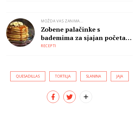
MOŽDA VAS ZANIMA...
Zobene palačinke s
bademima za sjajan početak
dana
RECEPTI
QUESADILLAS
TORTILJA
SLANINA
JAJA