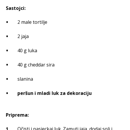
Sastojci:
2 male tortilje
2 jaja
40 g luka
40 g cheddar sira
slanina
peršun i mladi luk za dekoraciju
Priprema:
Očisti i nasjeckaj luk. Zamuti jaja, dodaj soli i