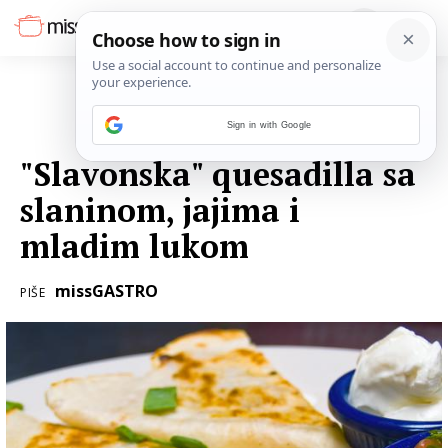
Sign in with Google
03. SRPNJA 2022.
"Slavonska" quesadilla sa
slaninom, jajima i
mladim lukom
missGASTRO
PIŠE