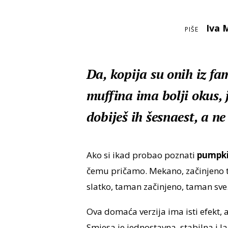
Iva 
PIŠE
Da, kopija su onih iz fa
muffina ima bolji okus, 
dobiješ ih šesnaest, a ne
Ako si ikad probao poznati
pumpki
čemu pričamo. Mekano, začinjeno t
slatko, taman začinjeno, taman sve
Ova domaća verzija ima isti efekt, 
Smjesa je jednostavna, stabilna i l