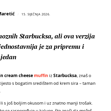
Maretić
/
15. SIJEČNJA 2026.
moznih Starbucksa, ali ova verzija
jednostavnija je za pripremu i
 jedan
n cream cheese
muffin
iz
Starbucksa
, znaš o
ijesto s bogatim središtem od krem sira – taman
.
ali s još boljim okusom i uz znatno manji trošak.
ako se raspoređuje u kalupe, što znači da možeš