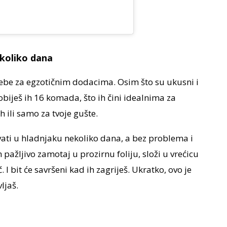
ekoliko dana
otrebe za egzotičnim dodacima. Osim što su ukusni i
 Dobiješ ih 16 komada, što ih čini idealnima za
 ili samo za tvoje gušte.
ti u hladnjaku nekoliko dana, a bez problema i
pažljivo zamotaj u prozirnu foliju, složi u vrećicu
I bit će savršeni kad ih zagriješ. Ukratko, ovo je
ljaš.