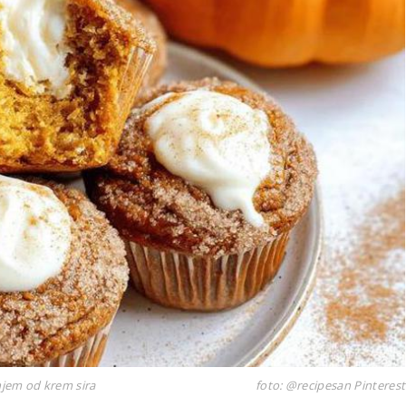
njem od krem sira
foto: @recipesan Pinterest