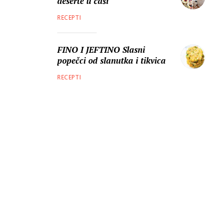
deserte u čaši
RECEPTI
FINO I JEFTINO Slasni
popečci od slanutka i tikvica
RECEPTI