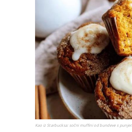
Kao iz Starbucksa: sočni muffini od bundeve s punje