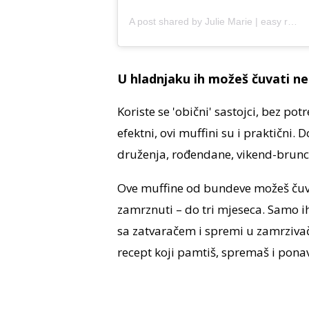
A post shared by Julie Marie | easy recipes for home bakers (@juliemarieeats)
U hladnjaku ih možeš čuvati n
Koriste se 'obični' sastojci, bez p
efektni, ovi muffini su i praktični.
druženja, rođendane, vikend-brunch
Ove muffine od bundeve možeš čuva
zamrznuti – do tri mjeseca. Samo ih 
sa zatvaračem i spremi u zamrzivač. 
recept koji pamtiš, spremaš i ponav