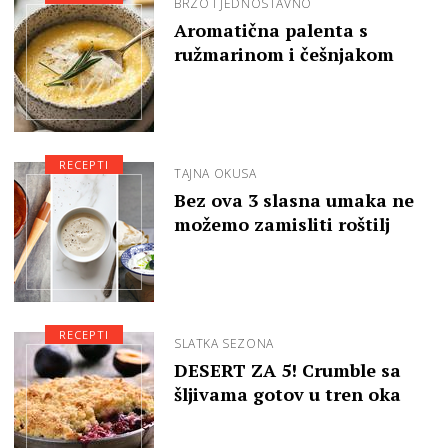
BRZO I JEDNOSTAVNO
Aromatična palenta s
ružmarinom i češnjakom
RECEPTI
TAJNA OKUSA
Bez ova 3 slasna umaka ne
možemo zamisliti roštilj
RECEPTI
SLATKA SEZONA
DESERT ZA 5! Crumble sa
šljivama gotov u tren oka