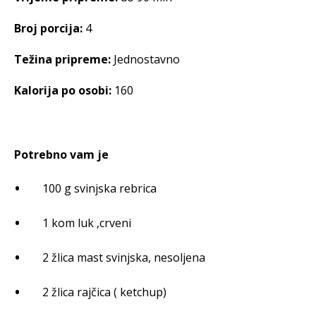
Broj porcija:
4
Težina pripreme:
Jednostavno
Kalorija po osobi:
160
Potrebno vam je
100 g svinjska rebrica
1 kom luk ,crveni
2 žlica mast svinjska, nesoljena
2 žlica rajčica ( ketchup)