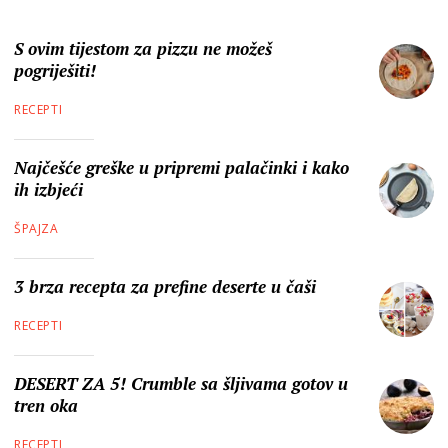
S ovim tijestom za pizzu ne možeš
pogriješiti!
RECEPTI
Najčešće greške u pripremi palačinki i kako
ih izbjeći
ŠPAJZA
3 brza recepta za prefine deserte u čaši
RECEPTI
DESERT ZA 5! Crumble sa šljivama gotov u
tren oka
RECEPTI