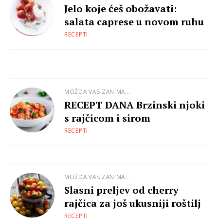
Jelo koje ćeš obožavati:
salata caprese u novom ruhu
RECEPTI
MOŽDA VAS ZANIMA...
RECEPT DANA Brzinski njoki
s rajčicom i sirom
RECEPTI
MOŽDA VAS ZANIMA...
Slasni preljev od cherry
rajčica za još ukusniji roštilj
RECEPTI