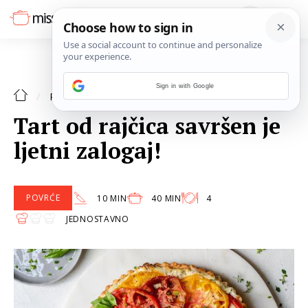
Sign in with Google
POVRĆE
RECEPTI
Tart od rajčica savršen je
ljetni zalogaj!
POVRĆE
10 MIN
40 MIN
4
JEDNOSTAVNO