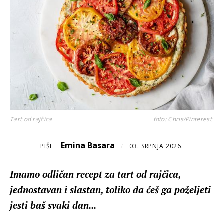
Tart od rajčica
foto: Chris/Pinterest
Emina Basara
PIŠE
/
03. SRPNJA 2026.
Imamo odličan recept za tart od rajčica,
jednostavan i slastan, toliko da ćeš ga poželjeti
jesti baš svaki dan...