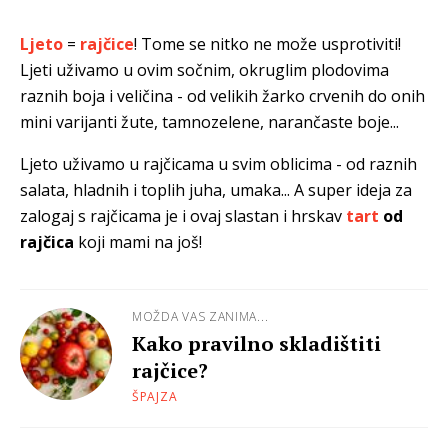
Ljeto
=
rajčice
! Tome se nitko ne može usprotiviti!
Ljeti uživamo u ovim sočnim, okruglim plodovima
raznih boja i veličina - od velikih žarko crvenih do onih
mini varijanti žute, tamnozelene, narančaste boje...
Ljeto uživamo u rajčicama u svim oblicima - od raznih
salata, hladnih i toplih juha, umaka... A super ideja za
zalogaj s rajčicama je i ovaj slastan i hrskav
tart
od
rajčica
koji mami na još!
MOŽDA VAS ZANIMA...
Kako pravilno skladištiti
rajčice?
ŠPAJZA