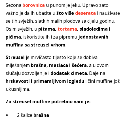
Sezona
borovnica
u punom je jeku. Upravo zato
važno je da ih ubacite u
što više
deserata
i nauživate
se tih svježih, slatkih malih plodova za cijelu godinu.
Osim svježih, u
pitama,
tortama
, sladoledima i
pićima
, iskoristite ih i za pipremu
jednostavnih
muffina sa streusel vrhom
.
Streusel
je mrvičasto tijesto koje se dobiva
miješanjem
brašna, maslaca i šećera
, a u ovom
slučaju dozvoljen je i
dodatak cimeta
. Daje na
hrskavosti i primamljivom izgledu
i čini muffine još
ukusnijima.
Za streusel muffine potrebno vam je:
2 šalice
brašna