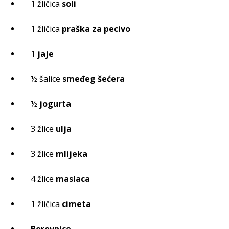
1 žličica
soli
1 žličica
praška za pecivo
1
jaje
½ šalice
smeđeg šećera
½
jogurta
3 žlice
ulja
3 žlice
mlijeka
4 žlice
maslaca
1 žličica
cimeta