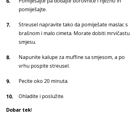
Pomiješajte pa dodajte borovnice i nježno ih
pomiješajte.
Streusel napravite tako da pomiješate maslac s
brašnom i malo cimeta.
Morate dobiti mrvičastu
smjesu.
Napunite kalupe za muffine sa smjesom, a po
vrhu pospite streusel.
Pecite oko 20 minuta.
Ohladite i poslužite.
Dobar tek
!