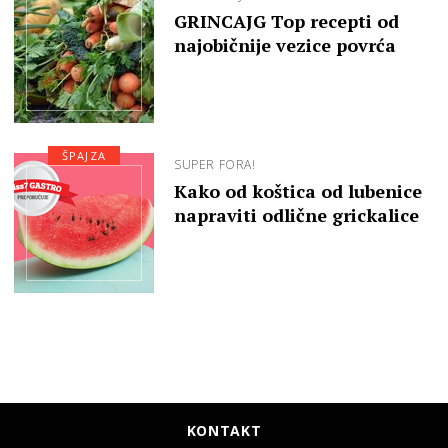
GRINCAJG Top recepti od
najobičnije vezice povrća
ŠPAJZA
SUPER FORA!
Kako od koštica od lubenice
napraviti odlične grickalice
KONTAKT