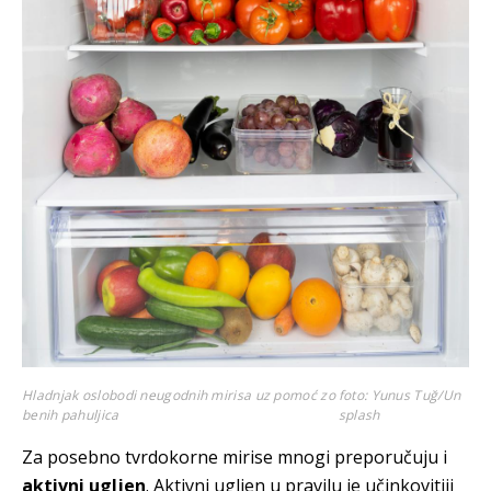
Hladnjak oslobodi neugodnih mirisa uz pomoć zo
foto: Yunus Tuğ/Un
benih pahuljica
splash
Za posebno tvrdokorne mirise mnogi preporučuju i
aktivni ugljen
. Aktivni ugljen u pravilu je učinkovitiji