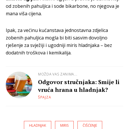
od zobenih pahuljica i sode bikarbone, no njegova je
mana viša cijena.
Ipak, za većinu kućanstava jednostavna zdjelica
zobenih pahuljica mogla bi biti sasvim dovoljno
rješenje za svježiji i ugodniji miris hladnjaka – bez
dodatnih troškova i kemikalija.
MOŽDA VAS ZANIMA...
Odgovor stručnjaka: Smije li
vruća hrana u hladnjak?
ŠPAJZA
HLADNJAK
MIRIS
ČIŠĆENJE