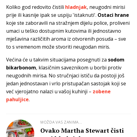
Koliko god redovito čistili
hladnjak
, neugodni mirisi
prije ili kasnije ipak se uspiju 'istaknuti'.
Ostaci hrane
koje ste zaboravili na stražnjem dijelu police, proliveni
umaci u teško dostupnim kutovima ili jednostavno
mješavina različitih aroma iz otvorenih posuda – sve
to s vremenom može stvoriti neugodan miris.
Većina će u takvim situacijama posegnuti za
sodom
bikarbonom
, klasičnim saveznikom u borbi protiv
neugodnih mirisa. No stručnjaci ističu da postoji još
jedan jednostavan i vrlo pristupačan sastojak koji se
već vjerojatno nalazi u vašoj kuhinji –
zobene
pahuljice
.
MOŽDA VAS ZANIMA...
Ovako Martha Stewart čisti