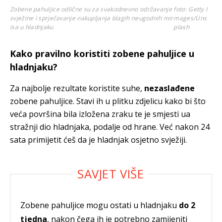
Zobene pahuljice odlične su za svakodnevno održavanje
foto: Getty I
svježine i sprječavanje nakupljanja blagih neugodnih mir
mages/Uns
isa u hladnjaku
plash
Kako pravilno koristiti zobene pahuljice u
hladnjaku?
Za najbolje rezultate koristite suhe,
nezaslađene
zobene pahuljice. Stavi ih u plitku zdjelicu kako bi što
veća površina bila izložena zraku te je smjesti ua
stražnji dio hladnjaka, podalje od hrane. Već nakon 24
sata primijetit ćeš da je hladnjak osjetno svježiji.
Zobene pahuljice mogu ostati u hladnjaku
do 2
tjedna
, nakon čega ih je potrebno zamijeniti