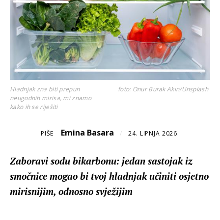
Hladnjak zna biti prepun
foto: Onur Burak Akın/Unsplash
neugodnih mirisa, mi znamo
kako ih se riješiti
Emina Basara
PIŠE
/
24. LIPNJA 2026.
Zaboravi sodu bikarbonu: jedan sastojak iz
smočnice mogao bi tvoj hladnjak učiniti osjetno
mirisnijim, odnosno svježijim