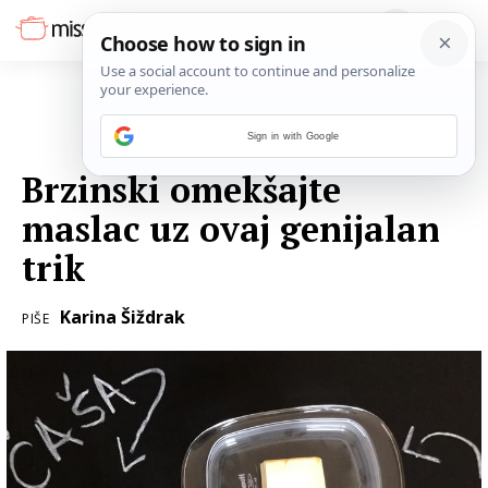
Sign in with Google
22. OŽUJKA 2017.
Brzinski omekšajte
maslac uz ovaj genijalan
trik
Karina Šiždrak
PIŠE