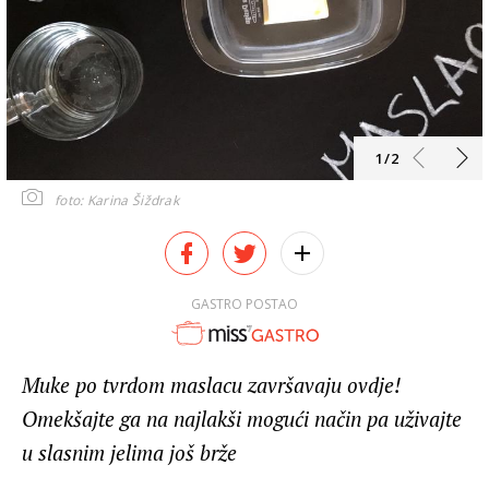
1/2
foto: Karina Šiždrak
GASTRO POSTAO
Muke po tvrdom maslacu završavaju ovdje!
Omekšajte ga na najlakši mogući način pa uživajte
u slasnim jelima još brže