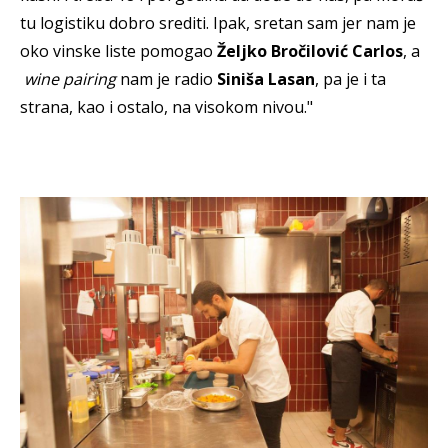
tu logistiku dobro srediti. Ipak, sretan sam jer nam je
oko vinske liste pomogao
Željko Bročilović Carlos
, a
wine pairing
nam je radio
Siniša Lasan
, pa je i ta
strana, kao i ostalo, na visokom nivou."