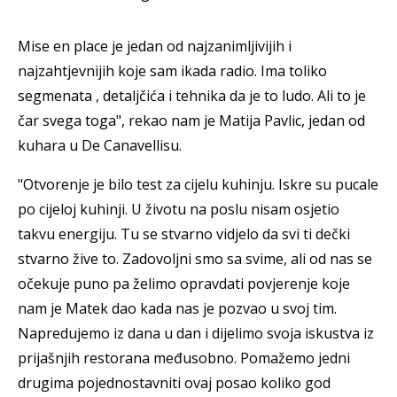
Mise en place je jedan od najzanimljivijih i
najzahtjevnijih koje sam ikada radio. Ima toliko
segmenata , detaljčića i tehnika da je to ludo. Ali to je
čar svega toga", rekao nam je Matija Pavlic, jedan od
kuhara u De Canavellisu.
"Otvorenje je bilo test za cijelu kuhinju. Iskre su pucale
po cijeloj kuhinji. U životu na poslu nisam osjetio
takvu energiju. Tu se stvarno vidjelo da svi ti dečki
stvarno žive to. Zadovoljni smo sa svime, ali od nas se
očekuje puno pa želimo opravdati povjerenje koje
nam je Matek dao kada nas je pozvao u svoj tim.
Napredujemo iz dana u dan i dijelimo svoja iskustva iz
prijašnjih restorana međusobno. Pomažemo jedni
drugima pojednostavniti ovaj posao koliko god