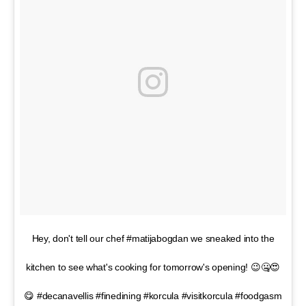
Hey, don't tell our chef #matijabogdan we sneaked into the
kitchen to see what's cooking for tomorrow's opening! 😉🤐😍
😋 #decanavellis #finedining #korcula #visitkorcula #foodgasm