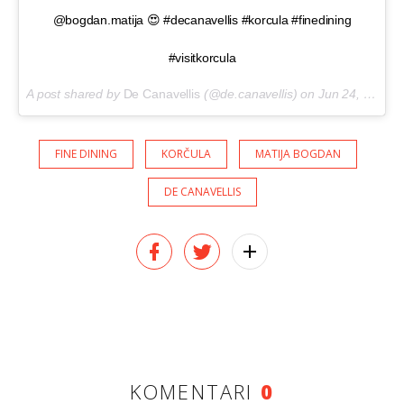
@bogdan.matija 😍 #decanavellis #korcula #finedining
#visitkorcula
A post shared by
De Canavellis
(@de.canavellis) on
Jun 24, 2018 at 5:58am PDT
FINE DINING
KORČULA
MATIJA BOGDAN
DE CANAVELLIS
KOMENTARI
0