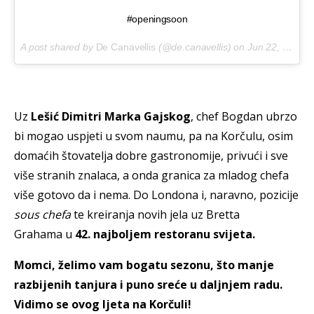
#openingsoon
A post shared by
De Canavellis
(@de.canavellis) on
Jun 22, 2018 at 4:45am PDT
Uz
Lešić Dimitri Marka Gajskog
, chef Bogdan ubrzo
bi mogao uspjeti u svom naumu, pa na Korčulu, osim
domaćih štovatelja dobre gastronomije, privući i sve
više stranih znalaca, a onda granica za mladog chefa
više gotovo da i nema. Do Londona i, naravno, pozicije
sous chefa
te kreiranja novih jela uz Bretta
Grahama u
42. najboljem restoranu svijeta.
Momci, želimo vam bogatu sezonu, što manje
razbijenih tanjura i puno sreće u daljnjem radu.
Vidimo se ovog ljeta na Korčuli!