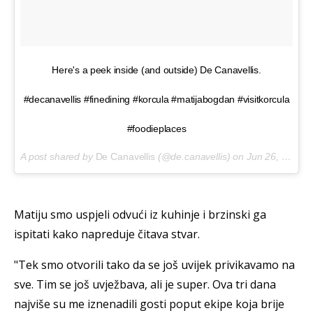
Here's a peek inside (and outside) De Canavellis.
#decanavellis #finedining #korcula #matijabogdan #visitkorcula
#foodieplaces
A post shared by
De Canavellis
(@de.canavellis) on
Jun 26, 2018 at 10:53am PDT
Matiju smo uspjeli odvući iz kuhinje i brzinski ga
ispitati kako napreduje čitava stvar.
"Tek smo otvorili tako da se još uvijek privikavamo na
sve. Tim se još uvježbava, ali je super. Ova tri dana
najviše su me iznenadili gosti poput ekipe koja brije