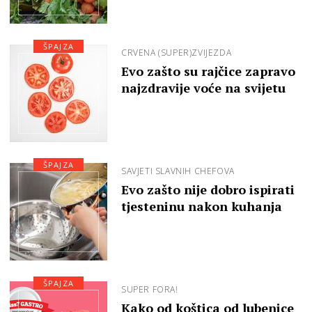
ŠPAJZA
CRVENA (SUPER)ZVIJEZDA
Evo zašto su rajčice zapravo
najzdravije voće na svijetu
ŠPAJZA
SAVJETI SLAVNIH CHEFOVA
Evo zašto nije dobro ispirati
tjesteninu nakon kuhanja
ŠPAJZA
SUPER FORA!
Kako od koštica od lubenice