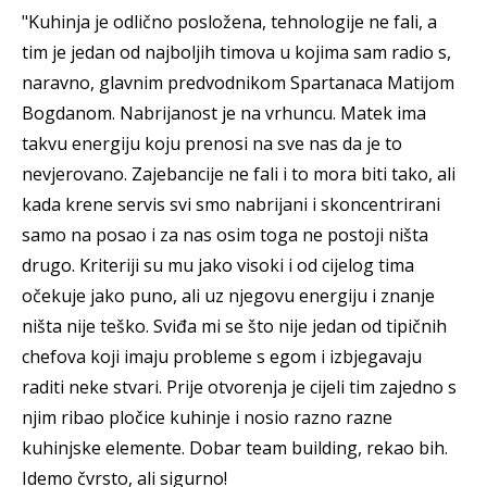
"Kuhinja je odlično posložena, tehnologije ne fali, a
tim je jedan od najboljih timova u kojima sam radio s,
naravno, glavnim predvodnikom Spartanaca Matijom
Bogdanom. Nabrijanost je na vrhuncu. Matek ima
takvu energiju koju prenosi na sve nas da je to
nevjerovano. Zajebancije ne fali i to mora biti tako, ali
kada krene servis svi smo nabrijani i skoncentrirani
samo na posao i za nas osim toga ne postoji ništa
drugo. Kriteriji su mu jako visoki i od cijelog tima
očekuje jako puno, ali uz njegovu energiju i znanje
ništa nije teško. Sviđa mi se što nije jedan od tipičnih
chefova koji imaju probleme s egom i izbjegavaju
raditi neke stvari. Prije otvorenja je cijeli tim zajedno s
njim ribao pločice kuhinje i nosio razno razne
kuhinjske elemente. Dobar team building, rekao bih.
Idemo čvrsto, ali sigurno!