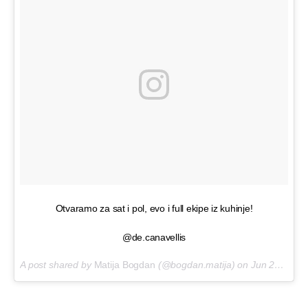
Otvaramo za sat i pol, evo i full ekipe iz kuhinje!
@de.canavellis
A post shared by
Matija Bogdan
(@bogdan.matija) on
Jun 23, 2018 at 9:42am PDT