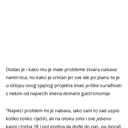
Dodao je i kako mu je male probleme stvara nabava
namirnica, no kako je sretan jer sve ide po planu te je
u sklopu ovog sjajnog projekta imao prilike surađivati
s nekim od najvećih imena domaće gastronomije.
"Najveći problem mi je nabava, iako sam to sad uspio
koliko toliko riješiti, ali na otoku smo i sve
jebeno
kasni i treba 18 i pol godina da dođe do nas, pa moraš