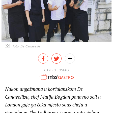
foto: De Canavellis
GASTRO POSTAO
Nakon angažmana u korčulanskom De
Canavellisu, chef Matija Bogdan ponovno seli u
London gdje ga čeka mjesto sous chefa u
genijalnom The Ledburyju. Upravo zato, željan