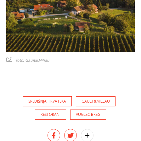
foto: Gault&Millau
SREDIŠNJA HRVATSKA
GAULT&MILLAU
RESTORANI
VUGLEC BREG