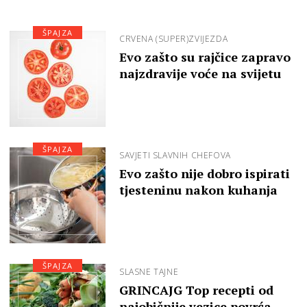
ŠPAJZA
CRVENA (SUPER)ZVIJEZDA
Evo zašto su rajčice zapravo
najzdravije voće na svijetu
ŠPAJZA
SAVJETI SLAVNIH CHEFOVA
Evo zašto nije dobro ispirati
tjesteninu nakon kuhanja
ŠPAJZA
SLASNE TAJNE
GRINCAJG Top recepti od
najobičnije vezice povrća