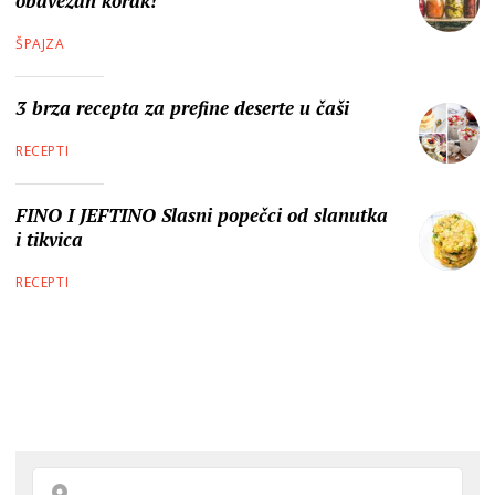
obavezan korak!
ŠPAJZA
3 brza recepta za prefine deserte u čaši
RECEPTI
FINO I JEFTINO Slasni popečci od slanutka
i tikvica
RECEPTI