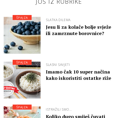
JOŠ IZ RUBRIKE
ŠPAJZA
SLATKA DILEMA
Jesu li za kolače bolje svježe
ili zamrznute borovnice?
ŠPAJZA
SLASNI SAVJETI
Imamo čak 10 super načina
kako iskoristiti ostatke riže
ŠPAJZA
ISTRAŽILI SMO...
Koliko dugo smiješ čuvati