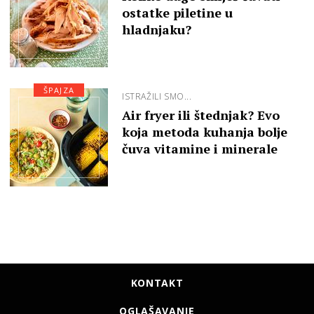
ostatke piletine u
hladnjaku?
ŠPAJZA
ISTRAŽILI SMO...
Air fryer ili štednjak? Evo
koja metoda kuhanja bolje
čuva vitamine i minerale
KONTAKT
OGLAŠAVANJE