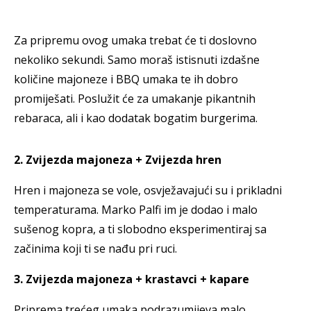
Za pripremu ovog umaka trebat će ti doslovno
nekoliko sekundi. Samo moraš istisnuti izdašne
količine majoneze i BBQ umaka te ih dobro
promiješati. Poslužit će za umakanje pikantnih
rebaraca, ali i kao dodatak bogatim burgerima.
2. Zvijezda majoneza + Zvijezda hren
Hren i majoneza se vole, osvježavajući su i prikladni
temperaturama. Marko Palfi im je dodao i malo
sušenog kopra, a ti slobodno eksperimentiraj sa
začinima koji ti se nađu pri ruci.
3. Zvijezda majoneza + krastavci + kapare
Priprema trećeg umaka podrazumijeva malo