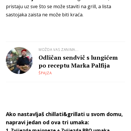
pristaju uz sve što se može staviti na grill, a lista
sastojaka zaista ne može biti kraća.
MOŽDA VAS ZANIMA...
Odličan sendvič s lungićem
po receptu Marka Palfija
ŠPAJZA
Ako nastavljaš chillati&grillati u svom domu,
napravi jedan od ova tri umaka:
1. Zvijezda majoneze + Zvijezda BBQ umaka