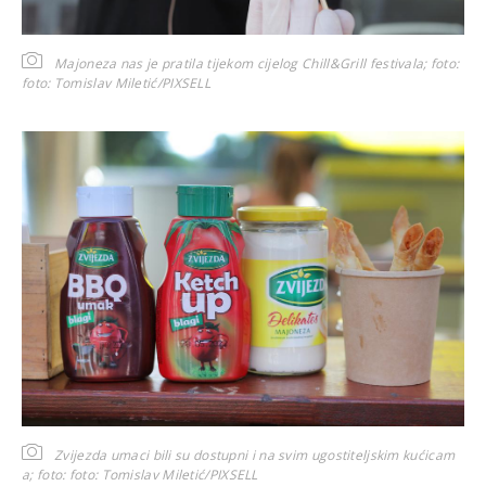
Majoneza nas je pratila tijekom cijelog Chill&Grill festivala; foto:
foto: Tomislav Miletić/PIXSELL
Zvijezda umaci bili su dostupni i na svim ugostiteljskim kućicam
a; foto:
foto: Tomislav Miletić/PIXSELL