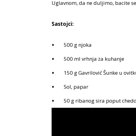
Uglavnom, da ne duljimo, bacite se 
Sastojci:
500 g njoka
500 ml vrhnja za kuhanje
150 g Gavrilović Šunke u ovitk
Sol, papar
50 g ribanog sira poput ched