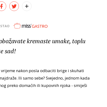
OSTAO
obožavate kremaste umake, toplu
e sad!
 vrijeme nakon posla odbaciti brige i skuhati
e najdraže. Ili samo sebe? Svejedno, jednom kada
nog preko domaćih ili kupovnih njoka - smiješi