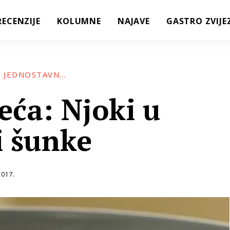
RECENZIJE
KOLUMNE
NAJAVE
GASTRO ZVIJE
KUHAJ, KUŠAJ, GUŠTAJ: JEDNOSTAVNO JE, ODLIČNO JE, OD GAVRILOVIĆA JE!
eća: Njoki u
i šunke
2017.