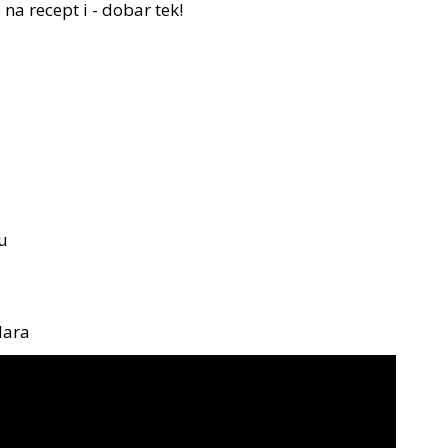
na recept i - dobar tek!
u
dara