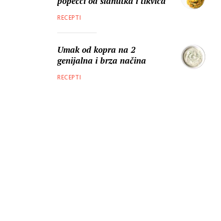
popečci od slanutka i tikvica
RECEPTI
Umak od kopra na 2
genijalna i brza načina
RECEPTI