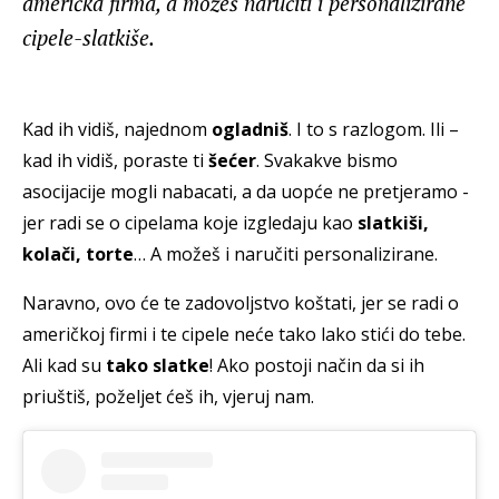
američka firma, a možeš naručiti i personalizirane
cipele-slatkiše.
Kad ih vidiš, najednom
ogladniš
. I to s razlogom. Ili –
kad ih vidiš, poraste ti
šećer
. Svakakve bismo
asocijacije mogli nabacati, a da uopće ne pretjeramo -
jer radi se o cipelama koje izgledaju kao
slatkiši,
kolači, torte
… A možeš i naručiti personalizirane.
Naravno, ovo će te zadovoljstvo koštati, jer se radi o
američkoj firmi i te cipele neće tako lako stići do tebe.
Ali kad su
tako slatke
! Ako postoji način da si ih
priuštiš, poželjet ćeš ih, vjeruj nam.