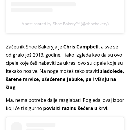
A post shared by Shoe Bakery™ (@shoebakery)
Začetnik Shoe Bakeryja je
Chris Campbell
, a sve se
odigralo još 2013. godine. I iako izgleda kao da su ovo
cipele koje ćeš nabaviti za ukras, ovo su cipele koje su
itekako nosive. Na noge možeš tako staviti
sladolede,
šarene mrvice, ušećerene jabuke, pa i višnju na
šlag
.
Ma, nema potrebe dalje razglabati. Pogledaj ovaj izbor
koji će ti sigurno
povisiti razinu šećera u krvi
.