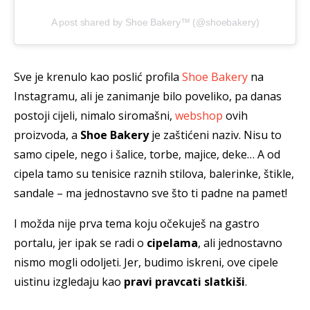
A post shared by Shoe Bakery™ (@shoebakery)
Sve je krenulo kao poslić profila
Shoe Bakery
na
Instagramu, ali je zanimanje bilo poveliko, pa danas
postoji cijeli, nimalo siromašni,
webshop
ovih
proizvoda, a
Shoe Bakery
je zaštićeni naziv. Nisu to
samo cipele, nego i šalice, torbe, majice, deke… A od
cipela tamo su tenisice raznih stilova, balerinke, štikle,
sandale – ma jednostavno sve što ti padne na pamet!
I možda nije prva tema koju očekuješ na gastro
portalu, jer ipak se radi o
cipelama
, ali jednostavno
nismo mogli odoljeti. Jer, budimo iskreni, ove cipele
uistinu izgledaju kao
pravi pravcati slatkiši
.