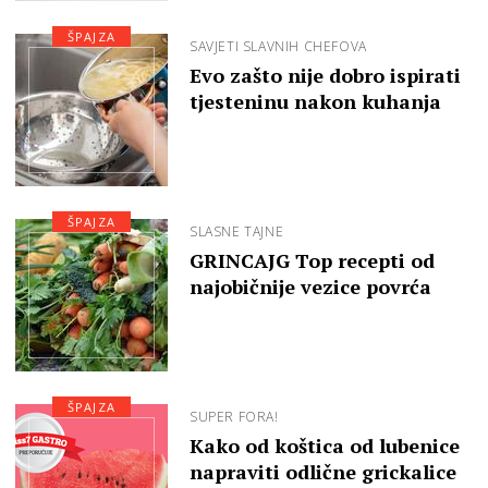
ŠPAJZA
SAVJETI SLAVNIH CHEFOVA
Evo zašto nije dobro ispirati
tjesteninu nakon kuhanja
ŠPAJZA
SLASNE TAJNE
GRINCAJG Top recepti od
najobičnije vezice povrća
ŠPAJZA
SUPER FORA!
Kako od koštica od lubenice
napraviti odlične grickalice