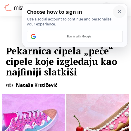
Sign in with Google
30. STUDENOGA 2022.
Pekarnica cipela „peče“
cipele koje izgledaju kao
najfiniji slatkiši
Nataša Krstičević
PIŠE