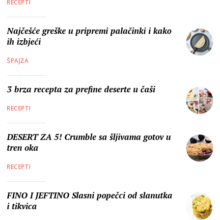
RECEPTI
Najčešće greške u pripremi palačinki i kako
ih izbjeći
ŠPAJZA
3 brza recepta za prefine deserte u čaši
RECEPTI
DESERT ZA 5! Crumble sa šljivama gotov u
tren oka
RECEPTI
FINO I JEFTINO Slasni popečci od slanutka
i tikvica