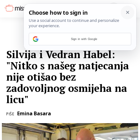
Sign in with Google
12. LIPNJA 2023.
Silvija i Vedran Habel:
"Nitko s našeg natjecanja
nije otišao bez
zadovoljnog osmijeha na
licu"
Emina Basara
PIŠE