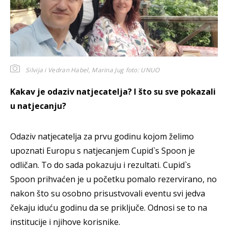
Silvija i Vedran Habel, Marina Jug
foto: UNUO
Kakav je odaziv natjecatelja? I što su sve pokazali
u natjecanju?
Odaziv natjecatelja za prvu godinu kojom želimo
upoznati Europu s natjecanjem Cupid`s Spoon je
odličan. To do sada pokazuju i rezultati. Cupid`s
Spoon prihvaćen je u početku pomalo rezervirano, no
nakon što su osobno prisustvovali eventu svi jedva
čekaju iduću godinu da se priključe. Odnosi se to na
institucije i njihove korisnike.