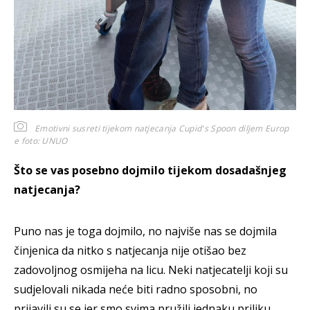
Emotivni susreti tijekom natjecanja Cupid's Spoon diljem Europ
e
foto: UNUO
Što se vas posebno dojmilo tijekom dosadašnjeg
natjecanja?
Puno nas je toga dojmilo, no najviše nas se dojmila
činjenica da nitko s natjecanja nije otišao bez
zadovoljnog osmijeha na licu. Neki natjecatelji koji su
sudjelovali nikada neće biti radno sposobni, no
prijavili su se jer smo svima pružili jednaku priliku,