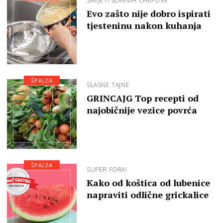
SAVJETI SLAVNIH CHEFOVA
Evo zašto nije dobro ispirati
tjesteninu nakon kuhanja
ŠPAJZA
SLASNE TAJNE
GRINCAJG Top recepti od
najobičnije vezice povrća
ŠPAJZA
SUPER FORA!
Kako od koštica od lubenice
napraviti odlične grickalice