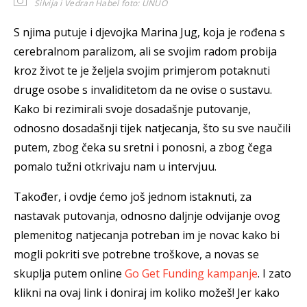
Silvija i Vedran Habel
foto: UNUO
S njima putuje i djevojka Marina Jug, koja je rođena s
cerebralnom paralizom, ali se svojim radom probija
kroz život te je željela svojim primjerom potaknuti
druge osobe s invaliditetom da ne ovise o sustavu.
Kako bi rezimirali svoje dosadašnje putovanje,
odnosno dosadašnji tijek natjecanja, što su sve naučili
putem, zbog čeka su sretni i ponosni, a zbog čega
pomalo tužni otkrivaju nam u intervjuu.
Također, i ovdje ćemo još jednom istaknuti, za
nastavak putovanja, odnosno daljnje odvijanje ovog
plemenitog natjecanja potreban im je novac kako bi
mogli pokriti sve potrebne troškove, a novas se
skuplja putem online
Go Get Funding kampanje
. I zato
klikni na ovaj link i doniraj im koliko možeš! Jer kako