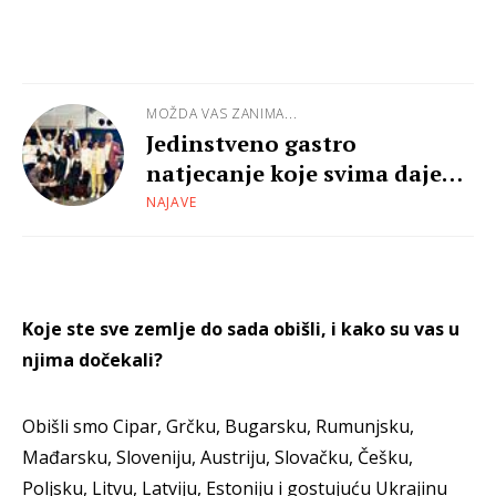
MOŽDA VAS ZANIMA...
Jedinstveno gastro
natjecanje koje svima daje
jednaku priliku
NAJAVE
Koje ste sve zemlje do sada obišli, i kako su vas u
njima dočekali?
Obišli smo Cipar, Grčku, Bugarsku, Rumunjsku,
Mađarsku, Sloveniju, Austriju, Slovačku, Češku,
Poljsku, Litvu, Latviju, Estoniju i gostujuću Ukrajinu