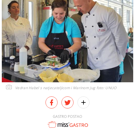
Vedran Habel s natjecateljicom i Marinom Jug
foto: UNUO
GASTRO POSTAO