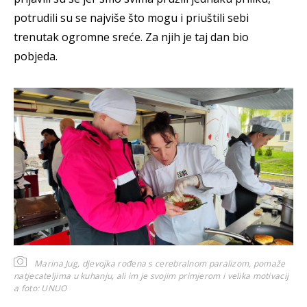
potrudili su se najviše što mogu i priuštili sebi
trenutak ogromne sreće. Za njih je taj dan bio
pobjeda.
Marina Jug, djevojka rođena s cerebralnom paralizom, pomaže
natjecateljima u kuhanju, ali im je svojim primjerom i velika motivacij
a
foto: UNUO