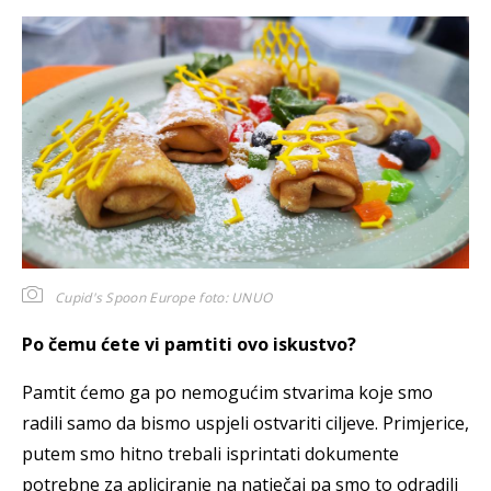
Cupid's Spoon Europe
foto: UNUO
Po čemu ćete vi pamtiti ovo iskustvo?
Pamtit ćemo ga po nemogućim stvarima koje smo
radili samo da bismo uspjeli ostvariti ciljeve. Primjerice,
putem smo hitno trebali isprintati dokumente
potrebne za apliciranje na natječaj pa smo to odradili