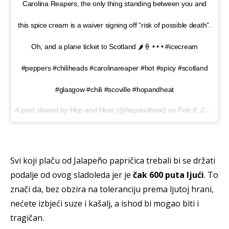
Carolina Reapers, the only thing standing between you and
this spice cream is a waiver signing off “risk of possible death”.
Oh, and a plane ticket to Scotland 🌶🍦 • • • #icecream
#peppers #chiliheads #carolinareaper #hot #spicy #scotland
#glasgow #chili #scoville #hopandheat
A post shared by
Hop and Heat
(@hopandheat) on
Feb 8, 2018 at 9:38am PST
Svi koji plaču od Jalapeño papričica trebali bi se držati
podalje od ovog sladoleda jer je
čak 600 puta ljući
. To
znači da, bez obzira na toleranciju prema ljutoj hrani,
nećete izbjeći suze i kašalj, a ishod bi mogao biti i
tragičan.