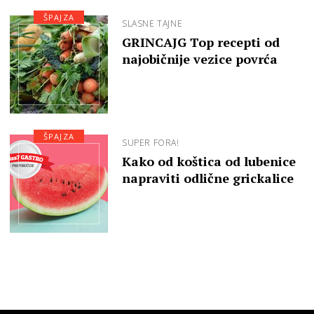
ŠPAJZA
SLASNE TAJNE
GRINCAJG Top recepti od
najobičnije vezice povrća
ŠPAJZA
SUPER FORA!
Kako od koštica od lubenice
napraviti odlične grickalice