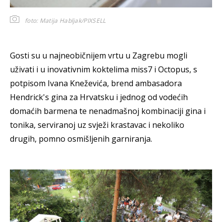
foto: Matija Habljak/PIXSELL
Gosti su u najneobičnijem vrtu u Zagrebu mogli
uživati i u inovativnim koktelima miss7 i Octopus, s
potpisom Ivana Kneževića, brend ambasadora
Hendrick's gina za Hrvatsku i jednog od vodećih
domaćih barmena te nenadmašnoj kombinaciji gina i
tonika, serviranoj uz svježi krastavac i nekoliko
drugih, pomno osmišljenih garniranja.