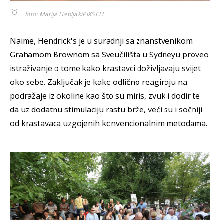
foto: Matija Habljak/PIXSELL
Naime, Hendrick's je u suradnji sa znanstvenikom
Grahamom Brownom sa Sveučilišta u Sydneyu proveo
istraživanje o tome kako krastavci doživljavaju svijet
oko sebe. Zaključak je kako odlično reagiraju na
podražaje iz okoline kao što su miris, zvuk i dodir te
da uz dodatnu stimulaciju rastu brže, veći su i sočniji
od krastavaca uzgojenih konvencionalnim metodama.