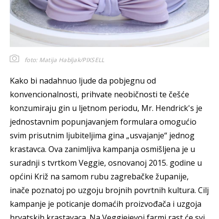
foto: Matija Habljak/PIXSELL
Kako bi nadahnuo ljude da pobjegnu od
konvencionalnosti, prihvate neobičnosti te češće
konzumiraju gin u ljetnom periodu, Mr. Hendrick's je
jednostavnim popunjavanjem formulara omogućio
svim prisutnim ljubiteljima gina „usvajanje“ jednog
krastavca. Ova zanimljiva kampanja osmišljena je u
suradnji s tvrtkom Veggie, osnovanoj 2015. godine u
općini Križ na samom rubu zagrebačke županije,
inače poznatoj po uzgoju brojnih povrtnih kultura. Cilj
kampanje je poticanje domaćih proizvođača i uzgoja
hrvatskih krastavaca. Na Veggiejevoj farmi rast će svi