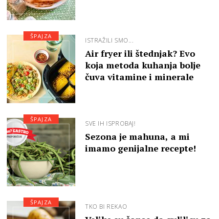
ŠPAJZA
ISTRAŽILI SMO...
Air fryer ili štednjak? Evo
koja metoda kuhanja bolje
čuva vitamine i minerale
ŠPAJZA
SVE IH ISPROBAJ!
Sezona je mahuna, a mi
imamo genijalne recepte!
ŠPAJZA
TKO BI REKAO