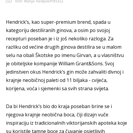
foto: Matija Habljak/PIXSELL
Hendrick’s, kao super-premium brend, spada u
kategoriju destiliranih ginova, a osim po svojoj
recepturi poseban je i iz još nekoliko razloga. Za
razliku od većine drugih ginova destilira se u malom
selu na obali Škotske po imenu Girvan, a u vlasništvu
je obiteljske kompanije William Grant&Sons. Svoj
jedinstven okus Hendrick’s gin može zahvaliti divnoj i
krajnje neobičnoj paleti od 11 biljaka - cvijeća,
korijena, voća i sjemenki sa svih strana svijeta.
Da bi Hendrick’s bio do kraja poseban brine se i
njegova krajnje neobična boca, čiji dizajn vuče
inspiraciju iz tradicionalnih viktorijanskih apoteka koje
su koristile tamne boce za čuvanje osjetljivih