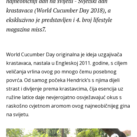
najneobičniji dan na svijetu - Svjetski dan
krastavaca (World Cucumber Day 2018), a
ekskluzivno je predstavljen i 4. broj lifestyle
magazina miss7.
World Cucumber Day originalna je ideja uzgajivača
krastavaca, nastala u Engleskoj 2011. godine, s ciljem
veličanja vrlina ovog po mnogo čemu posebnog
povrća. Od samog počeka Hendrick’s s njima dijeli
strast i divljenje prema krastavcima, čija esencija uz
ružine latice daje nevjerojatno osvježavajuć okus s
raskošno cvjetnom aromom ovog najneobičnijeg gina
na svijetu.