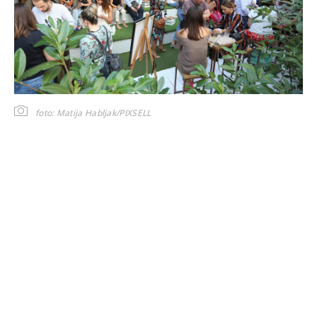
foto: Matija Habljak/PIXSELL