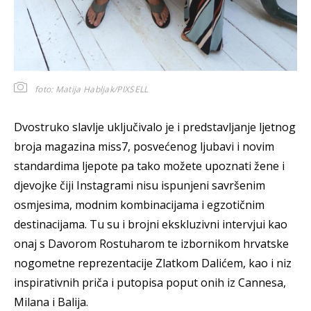
foto: Matija Habljak/PIXSELL
Dvostruko slavlje uključivalo je i predstavljanje ljetnog
broja magazina miss7, posvećenog ljubavi i novim
standardima ljepote pa tako možete upoznati žene i
djevojke čiji Instagrami nisu ispunjeni savršenim
osmjesima, modnim kombinacijama i egzotičnim
destinacijama. Tu su i brojni ekskluzivni intervjui kao
onaj s Davorom Rostuharom te izbornikom hrvatske
nogometne reprezentacije Zlatkom Dalićem, kao i niz
inspirativnih priča i putopisa poput onih iz Cannesa,
Milana i Balija.