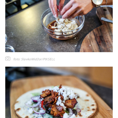
foto: SlavkoMidžor/PIXSELL