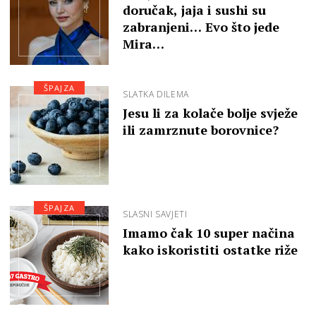
doručak, jaja i sushi su
zabranjeni… Evo što jede
Mira…
ŠPAJZA
SLATKA DILEMA
Jesu li za kolače bolje svježe
ili zamrznute borovnice?
ŠPAJZA
SLASNI SAVJETI
Imamo čak 10 super načina
kako iskoristiti ostatke riže