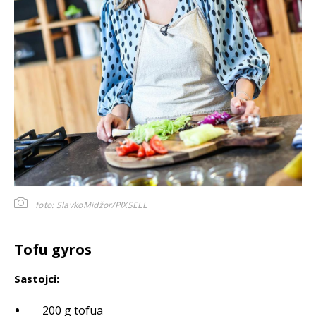
foto: SlavkoMidžor/PIXSELL
Tofu gyros
Sastojci:
200 g tofua