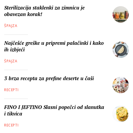
Sterilizacija staklenki za zimnicu je
obavezan korak!
ŠPAJZA
Najčešće greške u pripremi palačinki i kako
ih izbjeći
ŠPAJZA
3 brza recepta za prefine deserte u čaši
RECEPTI
FINO I JEFTINO Slasni popečci od slanutka
i tikvica
RECEPTI