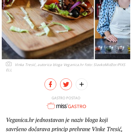
Vinka Tresić, autorica bloga Veganica.hr
foto: SlavkoMidžor/PIXS
ELL
GASTRO POSTAO
Veganica.hr jednostavan je naziv bloga koji
savršeno dočarava princip prehrane Vinke Tresić,