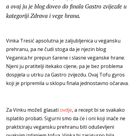
a ovaj ju je blog doveo do finala Gastro zvijezde u
kategoriji Zdrava i vege hrana.
Vinka Tresić apsolutna je zaljubljenica u vegansku
prehranu, pa ne čudi stoga da je njezin blog
Veganica.hr prepun šarene i slasne veganske hrane.
Njeni ju pratitelji itekako cijene, pa je bez problema
dospjela u utrku za Gastro zvijezdu. Ovaj Tofu gyros
koji je pripremila u sklopu finala jednostavno očarava.
Za Vinku možeš glasati
ovdje
, a recept bi se svakako
isplatilo probati. Sigurni smo da će i oni koji inače ne
prakticiraju vegansku prehranu biti oduševljeni
ovakvim izdanjem tofua. Vinka bi zasigurno bila