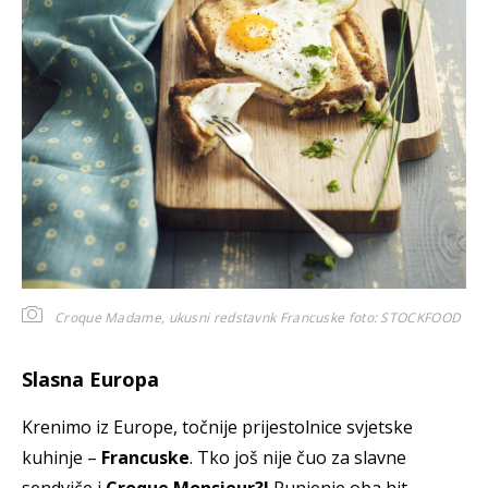
Croque Madame, ukusni redstavnk Francuske
foto: STOCKFOOD
Slasna Europa
Krenimo iz Europe, točnije prijestolnice svjetske
kuhinje –
Francuske
. Tko još nije čuo za slavne