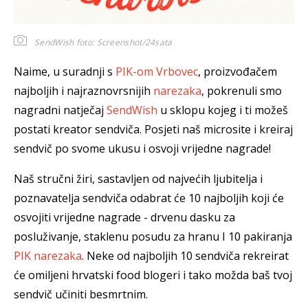
SendWish
foto: Screenshot/24sata
Naime, u suradnji s
PIK-om Vrbovec
, proizvođačem
najboljih i najraznovrsnijih
narezaka
, pokrenuli smo
nagradni natječaj
SendWish
u sklopu kojeg i ti možeš
postati kreator sendviča. Posjeti naš microsite i kreiraj
sendvič po svome ukusu i osvoji vrijedne nagrade!
Naš stručni žiri, sastavljen od najvećih ljubitelja i
poznavatelja sendviča odabrat će 10 najboljih koji će
osvojiti vrijedne nagrade - drvenu dasku za
posluživanje, staklenu posudu za hranu I 10 pakiranja
PIK narezaka
. Neke od najboljih 10 sendviča rekreirat
će omiljeni hrvatski food blogeri i tako možda baš tvoj
sendvič učiniti besmrtnim.