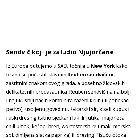
Sendvič koji je zaludio Njujorčane
Iz Europe putujemo u SAD, točnije u
New York
kako
bismo se počastili slavnim
Reuben sendvičem
,
zaštitnim znakom ovog grada, a posebno židovskih
delikatesnih prodavaonica. Reuben sendvič na najbolji
i najukusniji način kombinira raženi kruh (ili ponekad
pecivo), usoljenu govedinu, švicarski sir, kiseli kupus i
ruski dresing (sitno sjeckani luk ili ljutika, majoneza,
chili umak, kečap, hren, worcestershire umak, morska
sol, dimljena slatka paprika) ili dresing Tisuću otoka