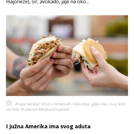
majoneze), sir, avokado, jaje na oko…
Arepa sendvič hit je u Venezueli i Kolumbiji, gdje ima i svoj festi
val
foto: Frederick Medina/Unsplash
I Južna Amerika ima svog aduta