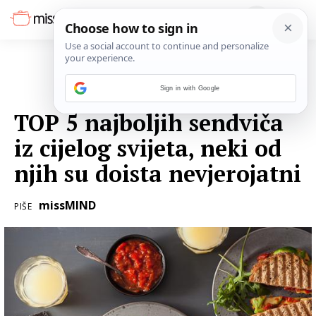
Sign in with Google
02. LIPNJA 2023.
TOP 5 najboljih sendviča
iz cijelog svijeta, neki od
njih su doista nevjerojatni
missMIND
PIŠE