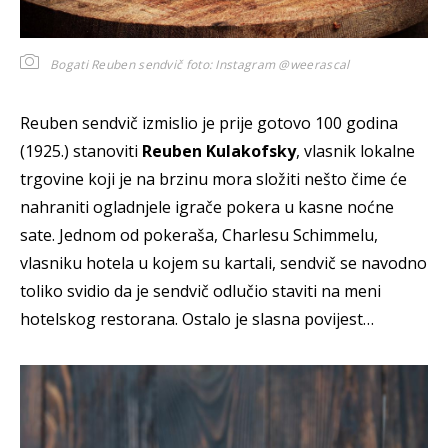
Bogati Reuben sendvič
foto: Instagram @weerascal
Reuben sendvič izmislio je prije gotovo 100 godina
(1925.) stanoviti
Reuben Kulakofsky
, vlasnik lokalne
trgovine koji je na brzinu mora složiti nešto čime će
nahraniti ogladnjele igrače pokera u kasne noćne
sate. Jednom od pokeraša, Charlesu Schimmelu,
vlasniku hotela u kojem su kartali, sendvič se navodno
toliko svidio da je sendvič odlučio staviti na meni
hotelskog restorana. Ostalo je slasna povijest…