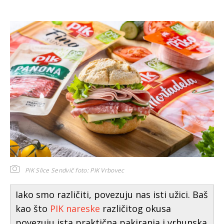
PIK Slice Sendvič
foto: PIK Vrbovec
Iako smo različiti, povezuju nas isti užici. Baš
kao što
PIK nareske
različitog okusa
povezuju ista praktična pakiranja i vrhunska