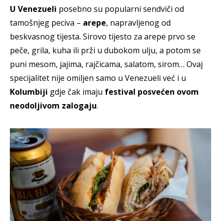
U Venezueli
posebno su popularni sendviči od
tamošnjeg peciva –
arepe
, napravljenog od
beskvasnog tijesta. Sirovo tijesto za arepe prvo se
peče, grila, kuha ili prži u dubokom ulju, a potom se
puni mesom, jajima, rajčicama, salatom, sirom… Ovaj
specijalitet nije omiljen samo u Venezueli već i u
Kolumbiji
gdje čak imaju
festival posvećen ovom
neodoljivom zalogaju
.