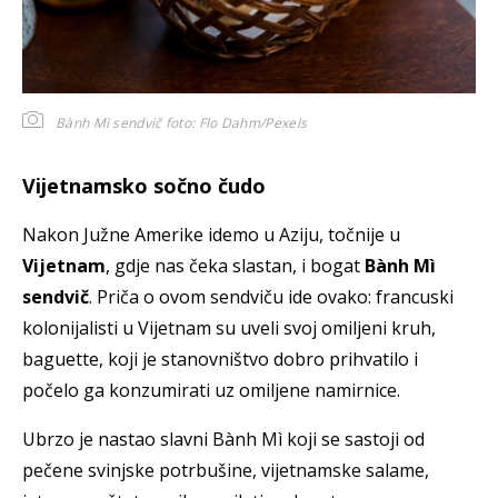
Bành Mì sendvič
foto: Flo Dahm/Pexels
Vijetnamsko sočno čudo
Nakon Južne Amerike idemo u Aziju, točnije u
Vijetnam
, gdje nas čeka slastan, i bogat
Bành Mì
sendvič
. Priča o ovom sendviču ide ovako: francuski
kolonijalisti u Vijetnam su uveli svoj omiljeni kruh,
baguette, koji je stanovništvo dobro prihvatilo i
počelo ga konzumirati uz omiljene namirnice.
Ubrzo je nastao slavni Bành Mì koji se sastoji od
pečene svinjske potrbušine, vijetnamske salame,