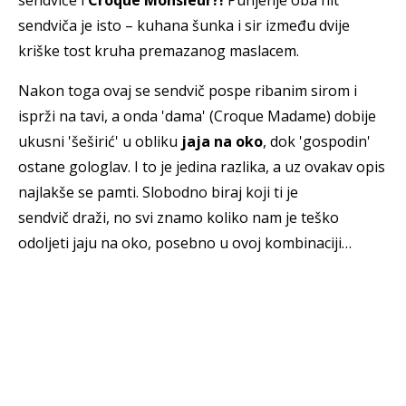
sendviče i
Croque Monsieur?!
Punjenje oba hit
sendviča je isto – kuhana šunka i sir između dvije
kriške tost kruha premazanog maslacem.
Nakon toga ovaj se sendvič pospe ribanim sirom i
isprži na tavi, a onda 'dama' (Croque Madame) dobije
ukusni 'šeširić' u obliku
jaja na oko
, dok 'gospodin'
ostane gologlav. I to je jedina razlika, a uz ovakav opis
najlakše se pamti. Slobodno biraj koji ti je
sendvič draži, no svi znamo koliko nam je teško
odoljeti jaju na oko, posebno u ovoj kombinaciji…