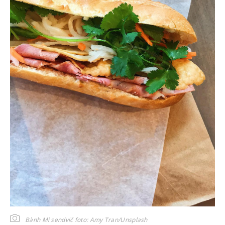
Bành Mì sendvič
foto: Amy Tran/Unsplash