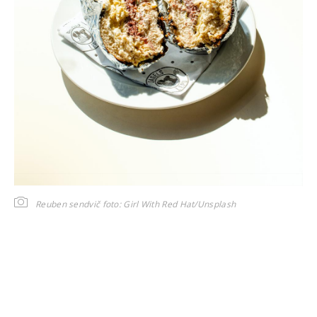
Reuben sendvič
foto: Girl With Red Hat/Unsplash