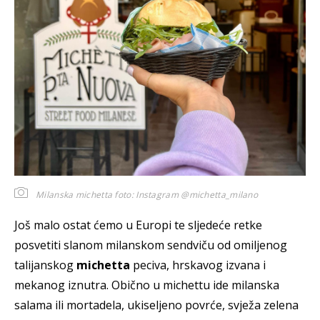
Milanska michetta
foto: Instagram @michetta_milano
Još malo ostat ćemo u Europi te sljedeće retke
posvetiti slanom milanskom sendviču od omiljenog
talijanskog
michetta
peciva, hrskavog izvana i
mekanog iznutra. Obično u michettu ide milanska
salama ili mortadela, ukiseljeno povrće, svježa zelena