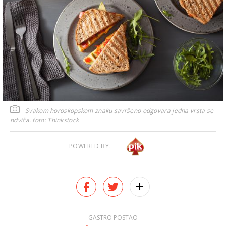
Svakom horoskopskom znaku savršeno odgovara jedna vrsta se
ndviča.
foto: Thinkstock
POWERED BY:
GASTRO POSTAO