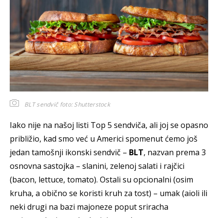
BLT sendvič
foto: Shutterstock
Iako nije na našoj listi Top 5 sendviča, ali joj se opasno
približio, kad smo već u Americi spomenut ćemo još
jedan tamošnji ikonski sendvič –
BLT
, nazvan prema 3
osnovna sastojka – slanini, zelenoj salati i rajčici
(bacon, lettuce, tomato). Ostali su opcionalni (osim
kruha, a obično se koristi kruh za tost) – umak (aioli ili
neki drugi na bazi majoneze poput sriracha