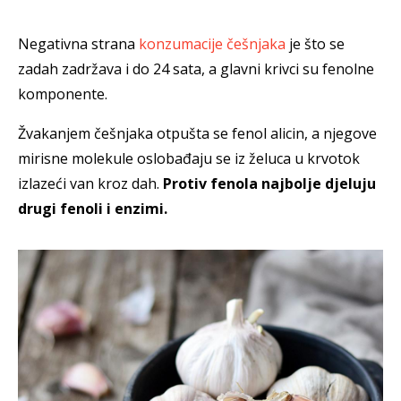
Negativna strana
konzumacije češnjaka
je što se
zadah zadržava i do 24 sata, a glavni krivci su fenolne
komponente.
Žvakanjem češnjaka otpušta se fenol alicin, a njegove
mirisne molekule oslobađaju se iz želuca u krvotok
izlazeći van kroz dah.
Protiv fenola najbolje djeluju
drugi fenoli i enzimi.