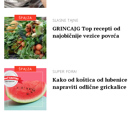
ŠPAJZA
SLASNE TAJNE
GRINCAJG Top recepti od
najobičnije vezice povrća
ŠPAJZA
SUPER FORA!
Kako od koštica od lubenice
napraviti odlične grickalice