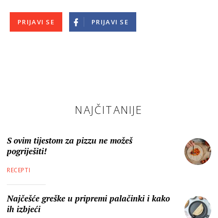
PRIJAVI SE
PRIJAVI SE
NAJČITANIJE
S ovim tijestom za pizzu ne možeš
pogriješiti!
RECEPTI
Najčešće greške u pripremi palačinki i kako
ih izbjeći