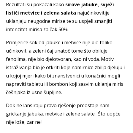
Rezultati su pokazali kako
sirove jabuke, svježi
listići metvice i zelena salata
najučinkovitije
uklanjaju neugodne mirise te su uspjeli smanjiti
intenzitet mirisa za čak 50%.
Primjerice sok od jabuke i metvice nije bio toliko
učinkovit, a zeleni čaj unatoč tome što obiluje
fenolima, nije bio djelotvoran, kao ni voda. Motiv
istraživanja bio je otkriti koje namirnice zbilja djeluju i
u kojoj mjeri kako bi znanstvenici u konačnici mogli
napraviti tabletu ili bombon koji sasvim uklanja miris
češnjaka iz usne šupljine.
Dok ne lansiraju pravo rješenje preostaje nam
grickanje jabuka, metvice i zelene salate. Što uopće
nije loše, zar ne!