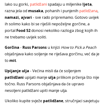
Iako su gorki,
patlidžani
spadaju u miljenike
ljeta
,
razna jela od
musaka
, pohanih i punjenih
patlidžana
,
namazi, ajvari
- sve rado pripremamo. Gotovo uvijek
ih solimo kako bi se riješili nepoželjne gorčine, a
portal
Food 52
donosi nekoliko razloga zbog kojih ih
ne trebamo uvijek soliti.
Gorčina
-
Russ Parsons
u knjizi
How to Pick a Peach
objašnjava kako soljenje ne riješava gorčinu, već da je
to
mit
.
Upijanje ulja
- Većina misli da će soljenjem
patlidžani
upijati manje
ulja
prilikom prženja što nije
točno. Russ Parsons objašnjava da će upravo
nesoljeni patlidžani upiti manje ulja.
Ukoliko kupite svježe
patlidžane
, stručnjaci savjetuju