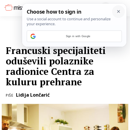
Sign in with Google
28. RUJNA 2016.
Francuski specijaliteti
oduševili polaznike
radionice Centra za
kuluru prehrane
Lidija Lončarić
PIŠE