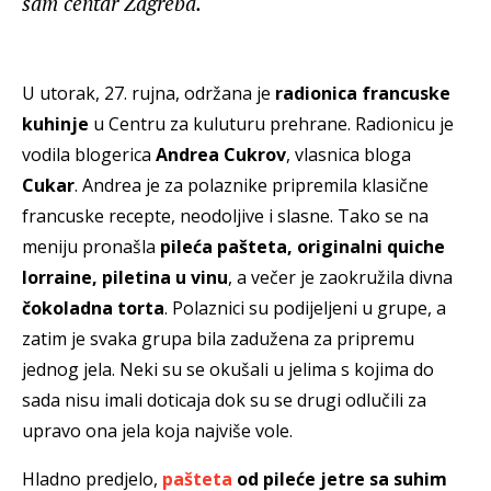
sam centar Zagreba.
U utorak, 27. rujna, održana je
radionica francuske
kuhinje
u Centru za kuluturu prehrane. Radionicu je
vodila blogerica
Andrea Cukrov
, vlasnica bloga
Cukar
. Andrea je za polaznike pripremila klasične
francuske recepte, neodoljive i slasne. Tako se na
meniju pronašla
pileća pašteta, originalni quiche
lorraine, piletina u vinu
, a večer je zaokružila divna
čokoladna torta
. Polaznici su podijeljeni u grupe, a
zatim je svaka grupa bila zadužena za pripremu
jednog jela. Neki su se okušali u jelima s kojima do
sada nisu imali doticaja dok su se drugi odlučili za
upravo ona jela koja najviše vole.
Hladno predjelo,
pašteta
od pileće jetre sa suhim