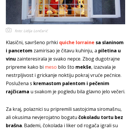
foto: Lidija Lončarić
Klasični, savršeno prhki
quiche lorraine
sa slaninom
i pancetom
zamirisao je čitavu kuhinju, a
piletina u
vinu
zainteresirala je svako nepce. Zbog dugotrajne
pripreme kako bi
meso
bilo što
mekše
, izazvala je
nestrpljivost i grickanje noktiju pokraj vruće pećnice.
Poslužena s
kremastom palentom i pečenim
rajčicama
u svakom je pogledu bila glavno jelo večeri.
Za kraj, polaznici su pripremili sastojcima siromašnu,
ali okusima nevjerojatno bogatu
čokoladu tortu bez
brašna
. Bademi, čokolada i liker od rogača igrali su