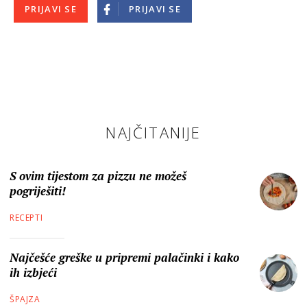
PRIJAVI SE
PRIJAVI SE
NAJČITANIJE
S ovim tijestom za pizzu ne možeš
pogriješiti!
RECEPTI
Najčešće greške u pripremi palačinki i kako
ih izbjeći
ŠPAJZA