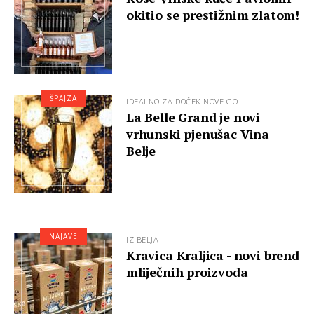
okitio se prestižnim zlatom!
ŠPAJZA
IDEALNO ZA DOČEK NOVE GO…
La Belle Grand je novi
vrhunski pjenušac Vina
Belje
NAJAVE
IZ BELJA
Kravica Kraljica - novi brend
mliječnih proizvoda