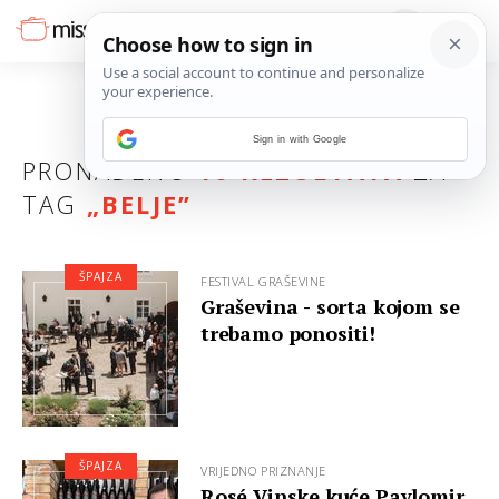
Sign in with Google
PRONAĐENO
10 REZULTATA
ZA
TAG
„
BELJE
”
ŠPAJZA
FESTIVAL GRAŠEVINE
Graševina - sorta kojom se
trebamo ponositi!
ŠPAJZA
VRIJEDNO PRIZNANJE
Rosé Vinske kuće Pavlomir