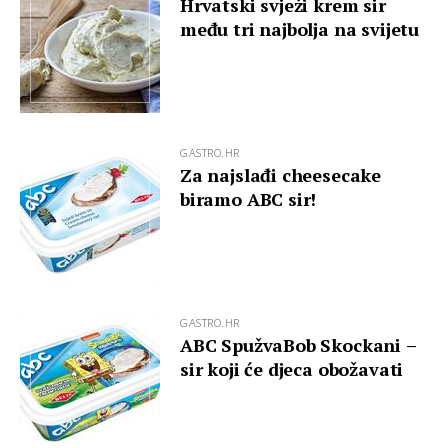
Hrvatski svježi krem sir
među tri najbolja na svijetu
GASTRO.HR
Za najslađi cheesecake
biramo ABC sir!
GASTRO.HR
ABC SpužvaBob Skockani –
sir koji će djeca obožavati