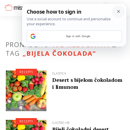
Sign in with Google
PRONAĐENO
132 REZULTATA
ZA
TAG
„
BIJELA ČOKOLADA
”
RECEPTI
SLASTICA
Desert s bijelom čokoladom
i limunom
RECEPTI
GASTRO.HR
Bijeli čokoladni desert