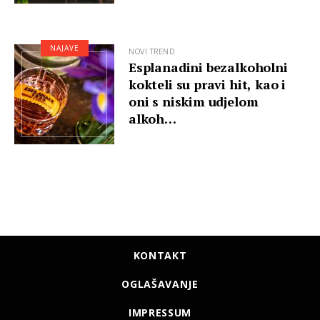
NAJAVE
NOVI TREND
Esplanadini bezalkoholni
kokteli su pravi hit, kao i
oni s niskim udjelom
alkoh…
KONTAKT
OGLAŠAVANJE
IMPRESSUM