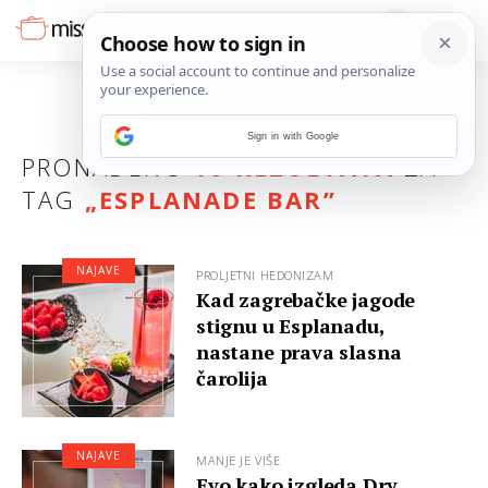
Sign in with Google
PRONAĐENO
10 REZULTATA
ZA
TAG
„
ESPLANADE BAR
”
NAJAVE
PROLJETNI HEDONIZAM
Kad zagrebačke jagode
stignu u Esplanadu,
nastane prava slasna
čarolija
NAJAVE
MANJE JE VIŠE
Evo kako izgleda Dry