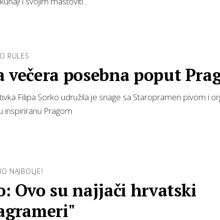
kuhaj! i svojim maštoviti…
KO RULES
a večera posebna poput Pra
ivka Filipa Sorko udružila je snage sa Staropramen pivom i org
u inspiriranu Pragom
MO NAJBOLJE!
: Ovo su najjači hrvatski
tagrameri"