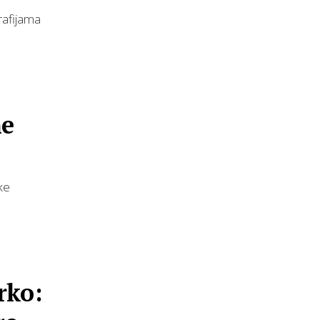
grafijama
ne
ke
rko: