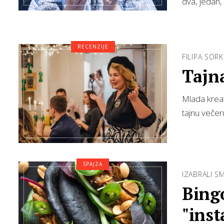
dva, jedan, 
RECENZIJE
FILIPA SOR
Tajn
Mlada kreat
tajnu večer
ŠPAJZA
IZABRALI S
Bingo
"ins