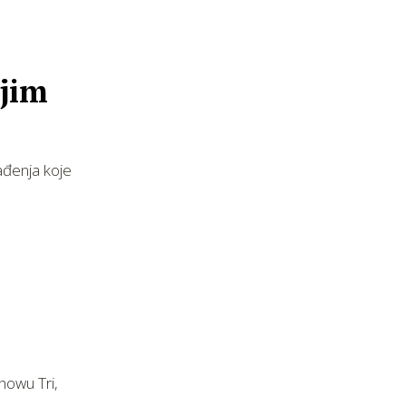
ojim
ađenja koje
howu Tri,