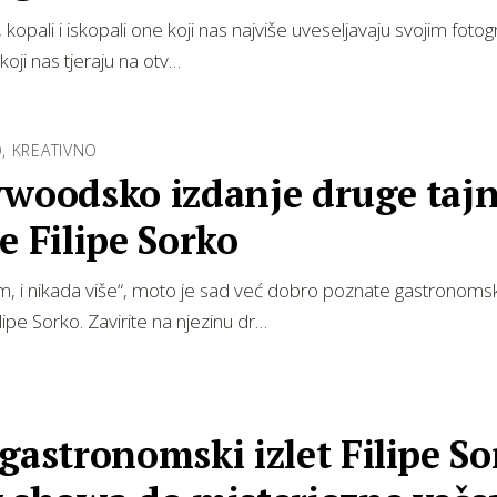
 kopali i iskopali one koji nas najviše uveseljavaju svojim foto
koji nas tjeraju na otv…
O, KREATIVNO
ywoodsko izdanje druge taj
e Filipe Sorko
m, i nikada više“, moto je sad već dobro poznate gastronoms
lipe Sorko. Zavirite na njezinu dr…
gastronomski izlet Filipe So