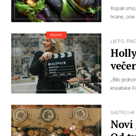
Kopali smo,
hrane, one 
NAJAVE
LIJEPO, FIN
Holl
večer
„Bilo jedno
kreativke Fi
GASTRO.HR
Novi 