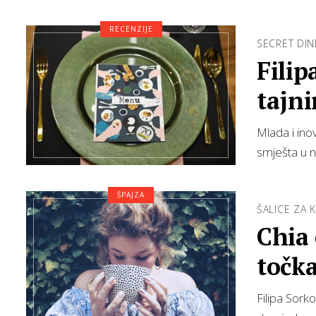
RECENZIJE
SECRET DI
Filip
tajn
Mlada i ino
smješta u na
ŠPAJZA
ŠALICE ZA 
Chia 
točka
Filipa Sork