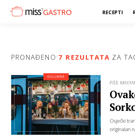
RECEPTI
PRONAĐENO
7 REZULTATA
ZA TA
KOLUMNE
PIŠE MAXY
Ovako
Sorko
Osječki tram
originalan n