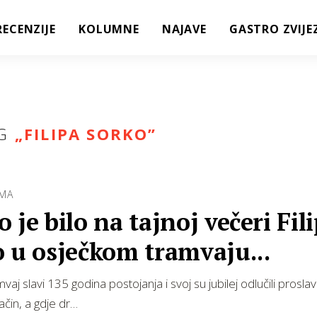
RECENZIJE
KOLUMNE
NAJAVE
GASTRO ZVIJE
G
„
FILIPA SORKO
”
AMA
 je bilo na tajnoj večeri Fil
 u osječkom tramvaju...
vaj slavi 135 godina postojanja i svoj su jubilej odlučili proslavi
ačin, a gdje dr…