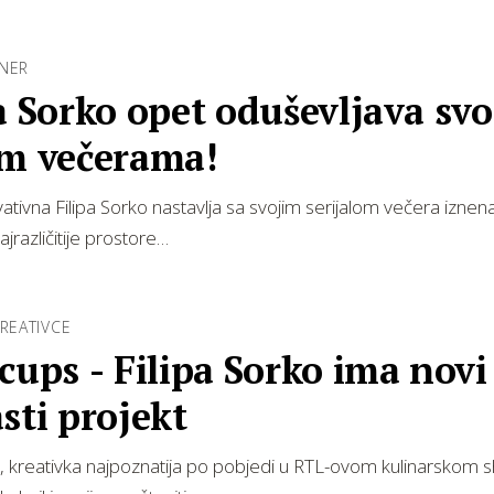
NNER
a Sorko opet oduševljava sv
im večerama!
vativna Filipa Sorko nastavlja sa svojim serijalom večera iznen
jrazličitije prostore…
KREATIVCE
cups - Filipa Sorko ima novi
sti projekt
o, kreativka najpoznatija po pobjedi u RTL-ovom kulinarskom s